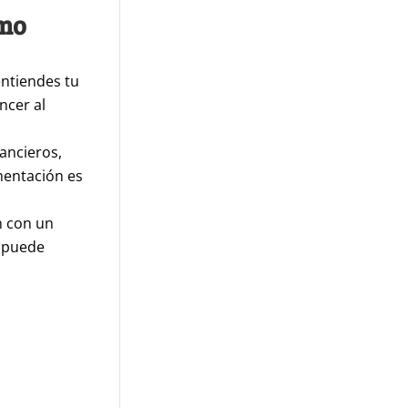
amo
entiendes tu
ncer al
ancieros,
mentación es
n con un
o puede