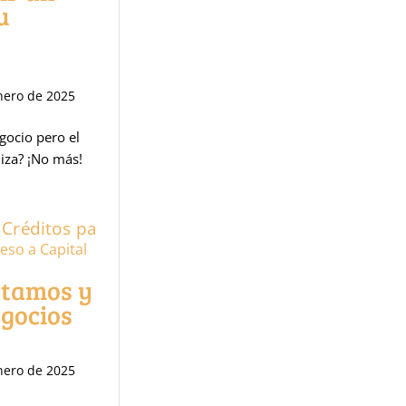
u
nero de 2025
gocio pero el
iza? ¡No más!
eso a Capital
stamos y
egocios
nero de 2025