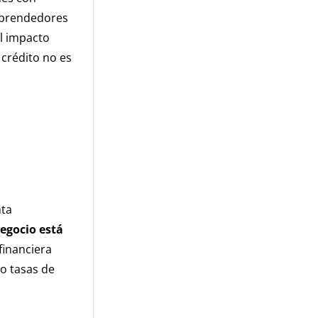
mprendedores
el impacto
 crédito no es
nta
egocio está
financiera
mo tasas de