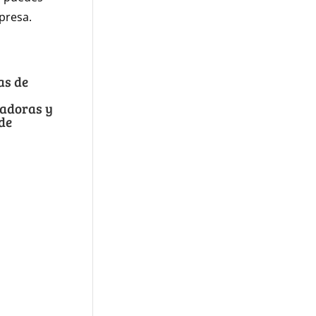
mpresa.
as de
radoras y
de