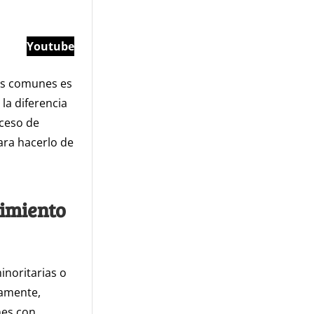
Youtube
más comunes es
la diferencia
oceso de
ara hacerlo de
cimiento
noritarias o
damente,
nes con