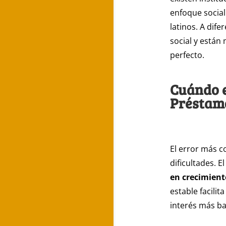
enfoque socia
latinos. A dife
social y están
perfecto.
Cuándo e
Préstam
El error más c
dificultades. 
en crecimient
estable facili
interés más baj