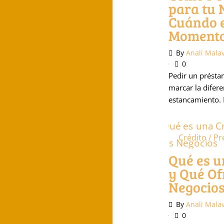
para tu 
Cuándo e
Moment
By
Anali Mala
0
Pedir un présta
marcar la difere
estancamiento. 
Crédito / Pr
Podcast
Qué es u
y Qué Of
Negocio
By
Anali Mala
0