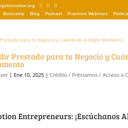
getinmotion.org
Bootcamp
Blog
Podcast
Proximos Webinars
Polític
ir Prestado para tu Negocio y Cuán
omento
aver
|
Ene 10, 2025
|
Crédito / Préstamos / Acceso a C
otion Entrepreneurs: ¡Escúchanos A