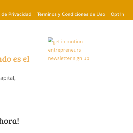
a de Privacidad
Términos y Condiciones de Uso
Opt In
do es el
apital
,
hora!