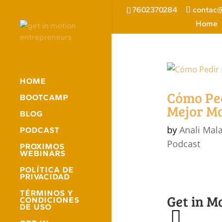
7602370284
contac@
Home
HOME
Cómo Ped
BOOTCAMP
Mejor M
BLOG
by
Anali Mal
PODCAST
Podcast
PROXIMOS
WEBINARS
POLÍTICA DE
PRIVACIDAD
TÉRMINOS Y
Get in M
CONDICIONES
DE USO