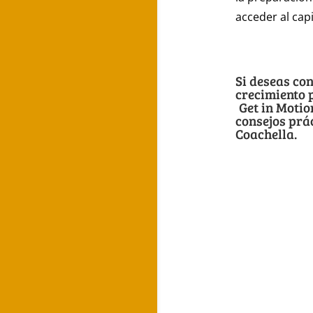
acceder al cap
Si deseas co
crecimiento 
Get in Moti
consejos prá
Coachella.