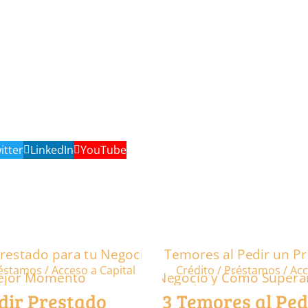
itter
LinkedIn
YouTube
éstamos / Acceso a Capital
Crédito / Préstamos / Acc
Podcast
dir Prestado
3 Temores al Ped