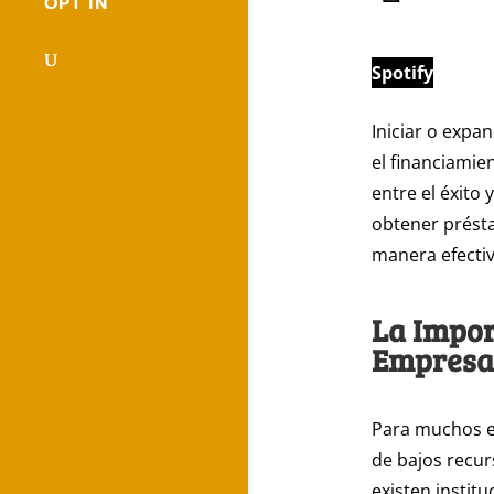
OPT IN
Spotify
Iniciar o expa
el financiamie
entre el éxito
obtener prést
manera efectiv
La Impor
Empresa
Para muchos e
de bajos recur
existen instit