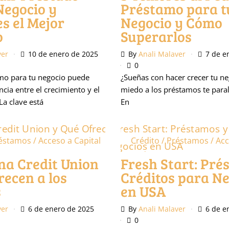
Negocio y
Préstamo para t
s el Mejor
Negocio y Cómo
o
Superarlos
ver
10 de enero de 2025
By
Anali Malaver
7 de e
0
mo para tu negocio puede
¿Sueñas con hacer crecer tu ne
ncia entre el crecimiento y el
miedo a los préstamos te paral
La clave está
En
éstamos / Acceso a Capital
Crédito / Préstamos / Acc
Podcast
na Credit Union
Fresh Start: Pré
recen a los
Créditos para N
s
en USA
ver
6 de enero de 2025
By
Anali Malaver
6 de e
0