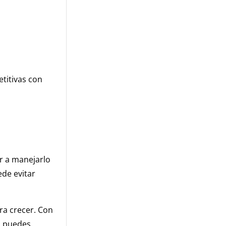
titivas con
er a manejarlo
ede evitar
ra crecer. Con
, puedes