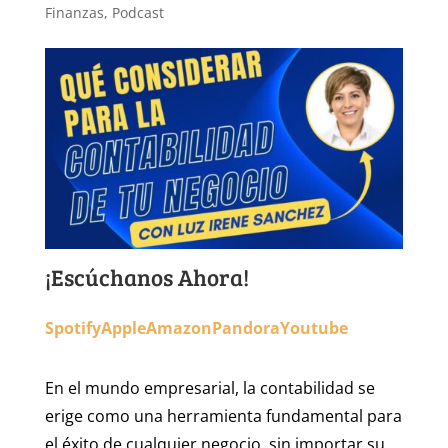
Finanzas
,
Podcast
¡Escúchanos Ahora!
Spotify
Apple
Amazon
Pandora
Youtube
En el mundo empresarial, la contabilidad se
erige como una herramienta fundamental para
el éxito de cualquier negocio, sin importar su