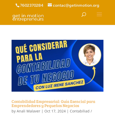
7602370284
contac@getinmotion.org
Contabilidad Empresarial: Guía Esencial para
Emprendedores y Pequeños Negocios
by
Anali Malaver
|
Oct 17, 2024
|
Contabiliad /