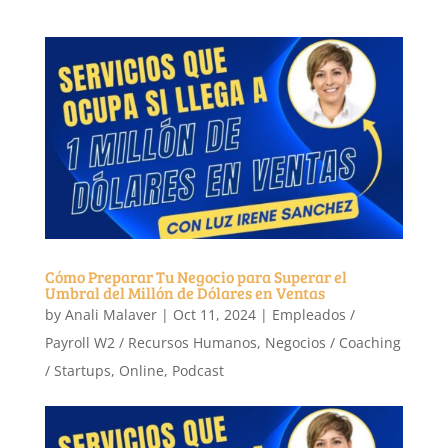
Cómo Preparar Tu Negocio para Superar el
Umbral del Millón de Dólares en Ventas
by
Anali Malaver
|
Oct 11, 2024
|
Empleados /
Payroll W2 / Recursos Humanos
,
Negocios / Coaching
/ Startups
,
Online
,
Podcast