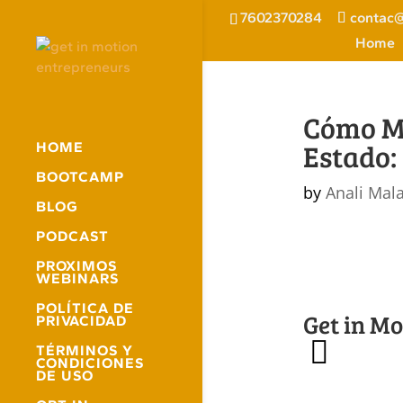
7602370284
contac@
Home
Cómo Ma
Estado:
HOME
BOOTCAMP
by
Anali Mal
BLOG
PODCAST
PROXIMOS
WEBINARS
POLÍTICA DE
Get in M
PRIVACIDAD
TÉRMINOS Y
CONDICIONES
DE USO