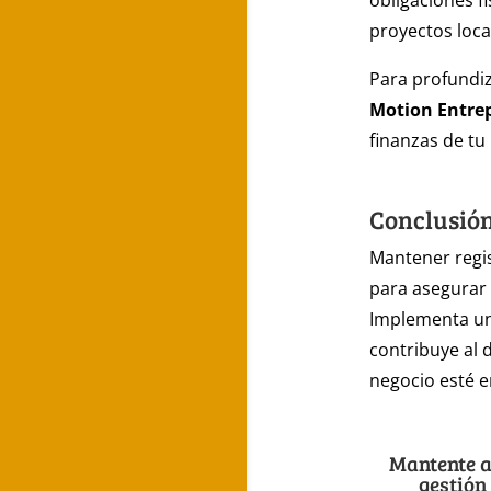
obligaciones f
proyectos loca
Para profundiz
Motion Entre
finanzas de tu
Conclusió
Mantener regis
para asegurar
Implementa un 
contribuye al 
negocio esté e
Mantente al
gestión