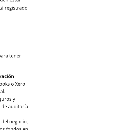
tá registrado
para tener
ración
ooks o Xero
al.
guros y
 de auditoría
 del negocio,
tos fondos en