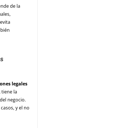
ende de la
ales,
evita
mbién
os
ones legales
 tiene la
del negocio.
asos, y el no