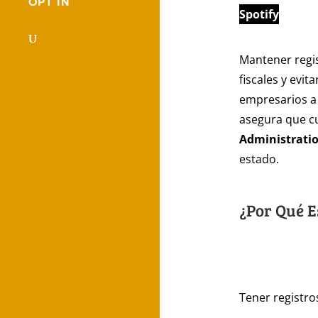
OPT IN
Spotify
Mantener regis
fiscales y evit
empresarios a 
asegura que c
Administratio
estado.
¿Por Qué E
Tener registro