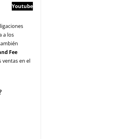
Youtube
ligaciones
a a los
 también
and Fee
 ventas en el
?