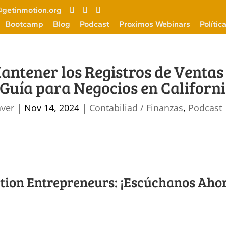
getinmotion.org
Bootcamp
Blog
Podcast
Proximos Webinars
Polític
ntener los Registros de Ventas 
 Guía para Negocios en Californ
aver
|
Nov 14, 2024
|
Contabiliad / Finanzas
,
Podcast
otion Entrepreneurs: ¡Escúchanos Aho