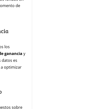
 momento de
ncia
os los
de ganancia
y
s datos es
 a optimizar
o
uestos sobre