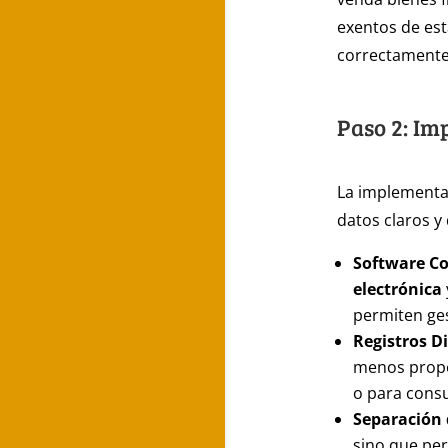
exentos de est
correctamente 
Paso 2: Im
La implementac
datos claros y
Software C
electrónica
permiten ges
Registros Di
menos propen
o para consu
Separación
sino que per