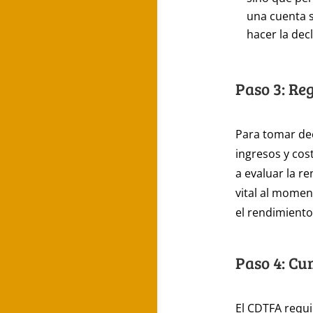
una cuenta 
hacer la dec
Paso 3: Re
Para tomar dec
ingresos y cos
a evaluar la r
vital al mome
el rendimiento
Paso 4: Cu
El CDTFA requ