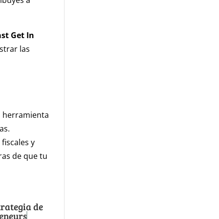
ribuyes a
st Get In
trar las
a herramienta
as.
fiscales y
ras de que tu
trategia de
reneurs