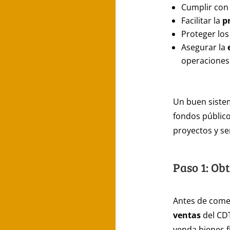
Cumplir con
Facilitar la
p
Proteger los
Asegurar la
operaciones
Un buen sistem
fondos público
proyectos y se
Paso 1: Ob
Antes de comen
ventas
del CDT
venda bienes f