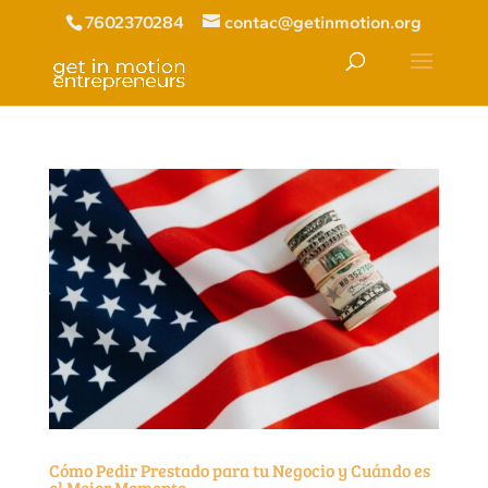
7602370284
contac@getinmotion.org
Cómo Pedir Prestado para tu Negocio y Cuándo es
el Mejor Momento