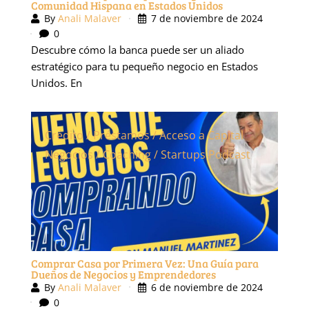
By
Anali Malaver
7 de noviembre de 2024
0
Descubre cómo la banca puede ser un aliado
estratégico para tu pequeño negocio en Estados
Unidos. En
Crédito / Préstamos / Acceso a Capital
Negocios / Coaching / Startups
Podcast
Comprar Casa por Primera Vez: Una Guía para
Dueños de Negocios y Emprendedores
By
Anali Malaver
6 de noviembre de 2024
0
Descubre en esta guía cómo los dueños de