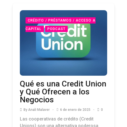
CRÉDITO / PRÉSTAMOS / ACCESO A
CAPITAL
PODCAST
Qué es una Credit Union
y Qué Ofrecen a los
Negocios
By
Anali Malaver
6 de enero de 2025
0
Las cooperativas de crédito (Credit
Unions) son una alternativa poderosa