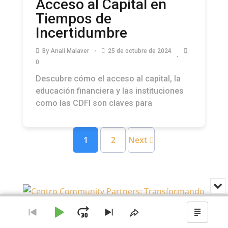
Acceso al Capital en
Tiempos de
Incertidumbre
By
Anali Malaver
25 de octubre de 2024
0
Descubre cómo el acceso al capital, la
educación financiera y las instituciones
como las CDFI son claves para
1
2
Next
Min
o
Audio
cer
Player
el
Reproducir
Avanzar
Ir
Saltar
Compartir
Mostr
rep
al
al
este
el