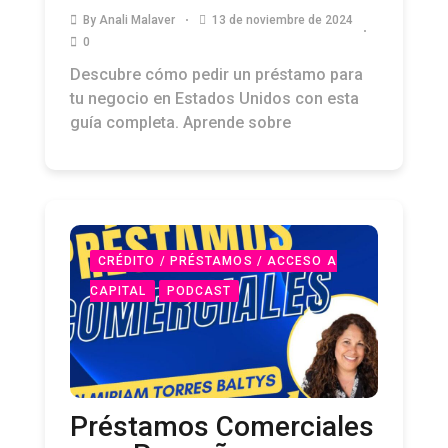
By
Anali Malaver
13 de noviembre de 2024
0
Descubre cómo pedir un préstamo para
tu negocio en Estados Unidos con esta
guía completa. Aprende sobre
CRÉDITO / PRÉSTAMOS / ACCESO A
CAPITAL
PODCAST
Préstamos Comerciales