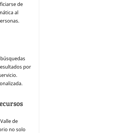
iciarse de
mática al
personas.
ar búsquedas
 resultados por
ervicio.
onalizada.
ecursos
Valle de
orio no solo