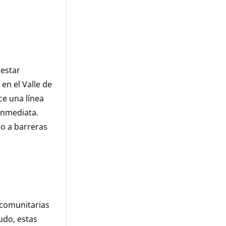
 estar
en el Valle de
ce una línea
 inmediata.
do a barreras
 comunitarias
udo, estas