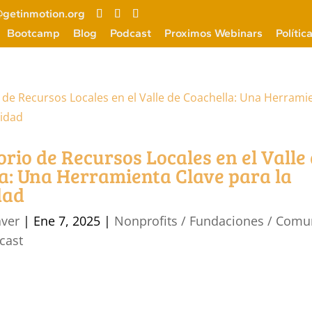
getinmotion.org
Bootcamp
Blog
Podcast
Proximos Webinars
Polític
orio de Recursos Locales en el Valle
a: Una Herramienta Clave para la
dad
aver
|
Ene 7, 2025
|
Nonprofits / Fundaciones / Com
cast