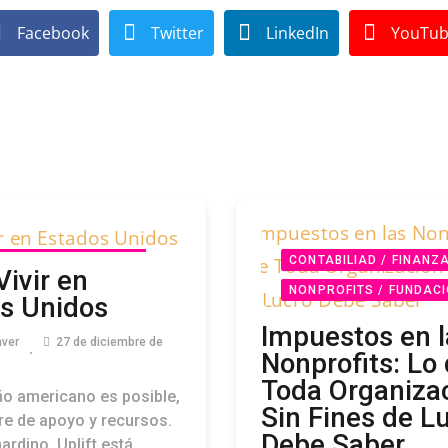
Facebook
Twitter
LinkedIn
YouTu
ITS / FUNDACIONES /
CONTABILIAD / FINANZ
ivir en
AD
NONPROFITS /
NONPROFITS / FUNDACI
s Unidos
NES / COMUNIDAD
COMUNIDAD
PODCAST
Impuestos en l
aver
27 de diciembre de
PODCAST
Nonprofits: Lo
Toda Organiza
eño americano es posible,
Sin Fines de L
re de apoyo y recursos.
Debe Saber
ardino, Uplift está