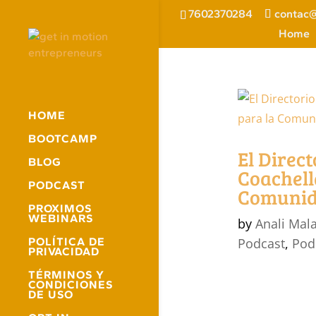
7602370284
contac@
Home
HOME
BOOTCAMP
El Direct
BLOG
Coachell
PODCAST
Comuni
PROXIMOS
WEBINARS
by
Anali Mal
POLÍTICA DE
Podcast
,
Pod
PRIVACIDAD
TÉRMINOS Y
CONDICIONES
DE USO