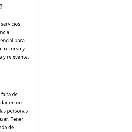
?
 servicios
ncia
sencial para
e recurso y
 y relevante.
falta de
idar en un
llas personas
zar. Tener
ueda de