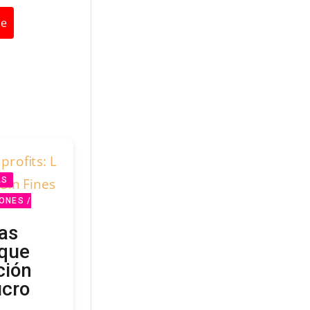
be
AS
ONES /
as
 que
ción
ucro