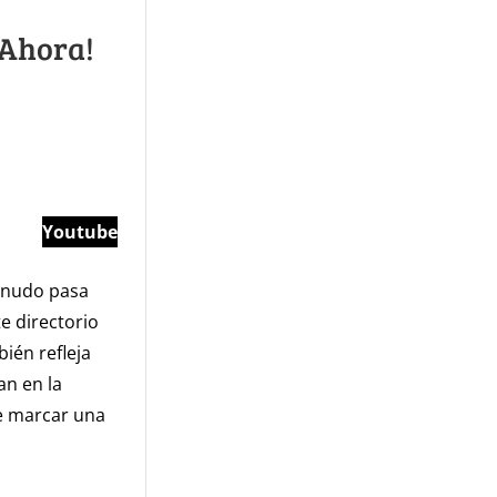
 Ahora!
Youtube
menudo pasa
e directorio
ién refleja
an en la
de marcar una