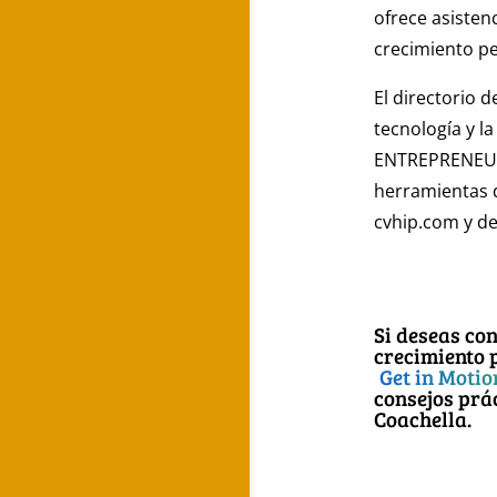
ofrece asisten
crecimiento pe
El directorio 
tecnología y 
ENTREPRENEURS
herramientas q
cvhip.com y de
Si deseas co
crecimiento 
Get in Moti
consejos prá
Coachella.