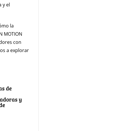
 y el
cómo la
 IN MOTION
dores con
os a explorar
as de
radoras y
de