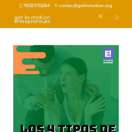
7602370284
contac@getinmotion.org