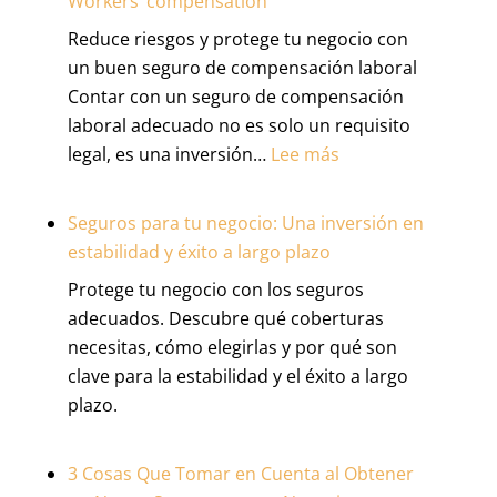
Workers’ compensation
Contratistas:
Reduce riesgos y protege tu negocio con
La
un buen seguro de compensación laboral
Guía
Contar con un seguro de compensación
Definitiva
laboral adecuado no es solo un requisito
para
:
legal, es una inversión…
Lee más
Proteger
Reduce
tu
riesgos
Negocio
Seguros para tu negocio: Una inversión en
y
y
estabilidad y éxito a largo plazo
protege
tu
Protege tu negocio con los seguros
tu
Dinero
adecuados. Descubre qué coberturas
negocio
necesitas, cómo elegirlas y por qué son
con
clave para la estabilidad y el éxito a largo
Workers’
plazo.
compensation
3 Cosas Que Tomar en Cuenta al Obtener