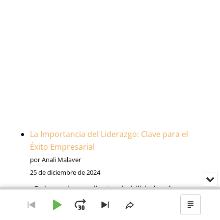
La Importancia del Liderazgo: Clave para el
Éxito Empresarial
por Anali Malaver
25 de diciembre de 2024
Min
o
¿Quieres desarrollar tus habilidades de
Audio
cer
liderazgo y alcanzar tu máximo potencial?
Player
el
Reproducir
Avanzar
Ir
Saltar
Compartir
Mostr
rep
Aprende cómo la capacitación en
al
al
este
el