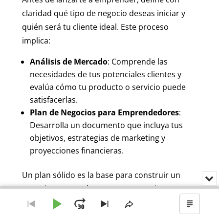
claridad qué tipo de negocio deseas iniciar y
quién será tu cliente ideal. Este proceso
implica:
Análisis de Mercado
: Comprende las
necesidades de tus potenciales clientes y
evalúa cómo tu producto o servicio puede
satisfacerlas.
Plan de Negocios para Emprendedores
:
Desarrolla un documento que incluya tus
objetivos, estrategias de marketing y
proyecciones financieras.
Un plan sólido es la base para construir un
Min
o
negocio que pueda crecer y convertirse en un
Audio
cer
Player
legado para futuras generaciones.
el
Reproducir
Avanzar
Ir
Saltar
Compartir
Mostr
rep
al
al
este
el