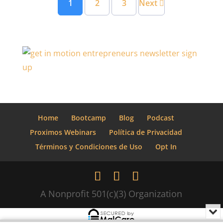
1
2
3
Next
Home
Bootcamp
Blog
Podcast
Proximos Webinars
Política de Privacidad
Términos y Condiciones de Uso
Opt In
A Nonprofit 501(c)(3) Organization
Min
o