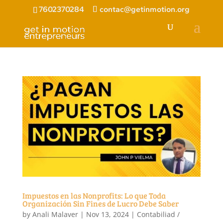
7602370284
contac@getinmotion.org
Impuestos en las Nonprofits: Lo que Toda
Organización Sin Fines de Lucro Debe Saber
by
Anali Malaver
|
Nov 13, 2024
|
Contabiliad /