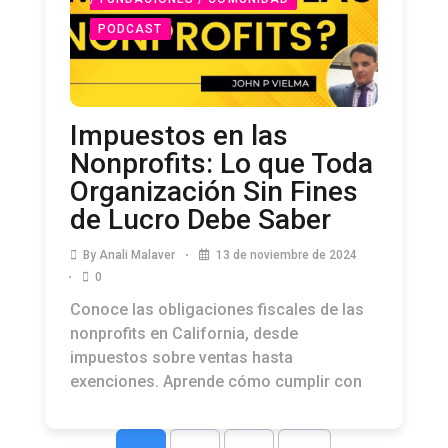
/ FUNDACIONES / COMUNIDAD
PODCAST
Impuestos en las
Nonprofits: Lo que Toda
Organización Sin Fines
de Lucro Debe Saber
By
Anali Malaver
13 de noviembre de 2024
0
Conoce las obligaciones fiscales de las
nonprofits en California, desde
impuestos sobre ventas hasta
exenciones. Aprende cómo cumplir con