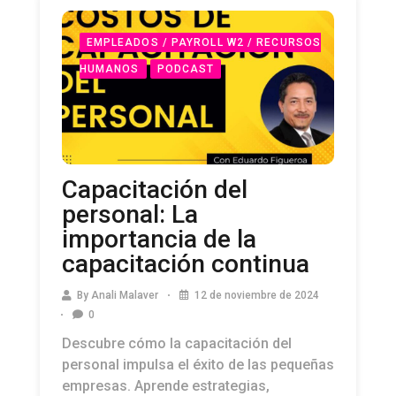
EMPLEADOS / PAYROLL W2 / RECURSOS
HUMANOS
PODCAST
Capacitación del
personal: La
importancia de la
capacitación continua
By
Anali Malaver
12 de noviembre de 2024
0
Descubre cómo la capacitación del
personal impulsa el éxito de las pequeñas
empresas. Aprende estrategias,
beneficios y