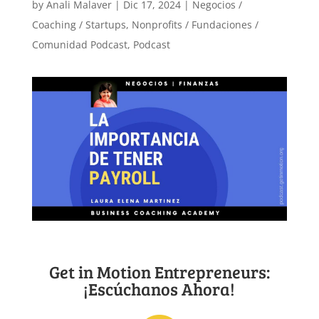
by
Anali Malaver
|
Dic 17, 2024
|
Negocios /
Coaching / Startups
,
Nonprofits / Fundaciones /
Comunidad Podcast
,
Podcast
Get in Motion Entrepreneurs:
¡Escúchanos Ahora!