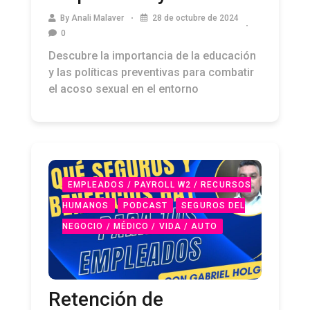
By
Anali Malaver
28 de octubre de 2024
0
Descubre la importancia de la educación
y las políticas preventivas para combatir
el acoso sexual en el entorno
EMPLEADOS / PAYROLL W2 / RECURSOS
HUMANOS
PODCAST
SEGUROS DEL
NEGOCIO / MÉDICO / VIDA / AUTO
Retención de
Empleados: El Impacto