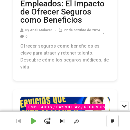
de Ofrecer Seguros
como Beneficios
By
Anali Malaver
22 de octubre de 2024
0
Ofrecer seguros como beneficios es
clave para atraer y retener talento.
Descubre cómo los seguros médicos, de
vida
EMPLEADOS / PAYROLL W2 / RECURSOS
Min
o
HUMANOS
NEGOCIOS / COACHING /
Audio
cer
Player
STARTUPS
ONLINE
PODCAST
el
Reproducir
Avanzar
Ir
Saltar
Compartir
Mostr
rep
al
al
este
el