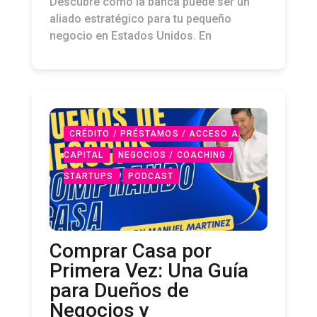
Descubre cómo la banca puede ser un
aliado estratégico para tu pequeño
negocio en Estados Unidos. En
CRÉDITO / PRÉSTAMOS / ACCESO A
CAPITAL
NEGOCIOS / COACHING /
STARTUPS
PODCAST
Comprar Casa por
Primera Vez: Una Guía
para Dueños de
Negocios y