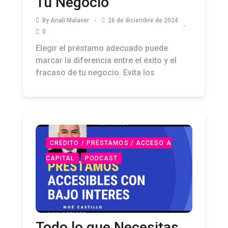
Tu Negocio
By
Anali Malaver
26 de diciembre de 2024
0
Elegir el préstamo adecuado puede
marcar la diferencia entre el éxito y el
fracaso de tu negocio. Evita los
CRÉDITO / PRÉSTAMOS / ACCESO A
CAPITAL
PODCAST
Todo lo que Necesitas