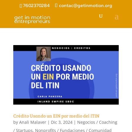
7602370284
contac@getinmotion.org
Crédito Usando un EIN por medio del ITIN
by
Anali Malaver
|
Dic 3, 2024
|
Negocios / Coaching
/ Startups
,
Nonprofits / Fundaciones / Comunidad