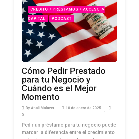
CRÉDITO / PRÉSTAMOS / ACCESO A
CAPITAL
PODCAST
Cómo Pedir Prestado
para tu Negocio y
Cuándo es el Mejor
Momento
By
Anali Malaver
10 de enero de 2025
0
Pedir un préstamo para tu negocio puede
marcar la diferencia entre el crecimiento