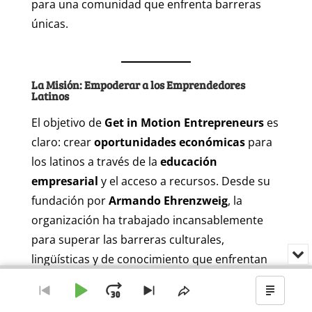
para una comunidad que enfrenta barreras
únicas.
La Misión: Empoderar a los Emprendedores
Latinos
El objetivo de
Get in Motion Entrepreneurs
es
claro: crear
oportunidades económicas
para
los latinos a través de la
educación
empresarial
y el acceso a recursos. Desde su
fundación por
Armando Ehrenzweig
, la
organización ha trabajado incansablemente
para superar las barreras culturales,
Min
lingüísticas y de conocimiento que enfrentan
o
Audio
cer
muchos inmigrantes al emprender en Estados
Player
el
Reproducir
Avanzar
Ir
Saltar
Compartir
Mostr
Unidos.
rep
al
al
este
el