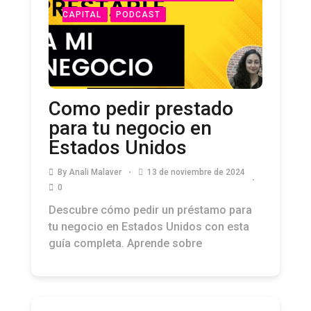
CAPITAL
PODCAST
Como pedir prestado
para tu negocio en
Estados Unidos
By
Anali Malaver
13 de noviembre de 2024
0
Descubre cómo pedir un préstamo para
tu negocio en Estados Unidos con esta
guía completa. Aprende sobre