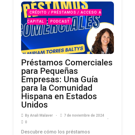
CRÉDITO / PRÉSTAMOS / ACCESO A
CAPITAL
PODCAST
Préstamos Comerciales
para Pequeñas
Empresas: Una Guía
para la Comunidad
Hispana en Estados
Unidos
By
Anali Malaver
7 de noviembre de 2024
0
Descubre cómo los préstamos