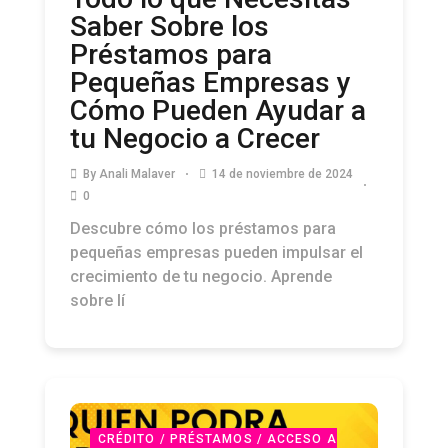
Saber Sobre los
Préstamos para
Pequeñas Empresas y
Cómo Pueden Ayudar a
tu Negocio a Crecer
By
Anali Malaver
14 de noviembre de 2024
0
Descubre cómo los préstamos para
pequeñas empresas pueden impulsar el
crecimiento de tu negocio. Aprende
sobre lí
CRÉDITO / PRÉSTAMOS / ACCESO A