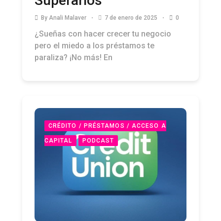
Superarlos
By
Anali Malaver
7 de enero de 2025
0
¿Sueñas con hacer crecer tu negocio
pero el miedo a los préstamos te
paraliza? ¡No más! En
CRÉDITO / PRÉSTAMOS / ACCESO A
CAPITAL
PODCAST