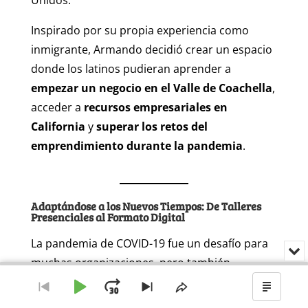
Unidos.
Inspirado por su propia experiencia como
inmigrante, Armando decidió crear un espacio
donde los latinos pudieran aprender a
empezar un negocio en el Valle de Coachella
,
acceder a
recursos empresariales en
California
y
superar los retos del
emprendimiento durante la pandemia
.
Adaptándose a los Nuevos Tiempos: De Talleres
Presenciales al Formato Digital
La pandemia de COVID-19 fue un desafío para
Min
o
muchas organizaciones, pero también
Audio
cer
representó una oportunidad para
innovar y
Player
el
Reproducir
Avanzar
Ir
Saltar
Compartir
Mostr
rep
crecer
. Get in Motion Entrepreneurs
al
al
este
el