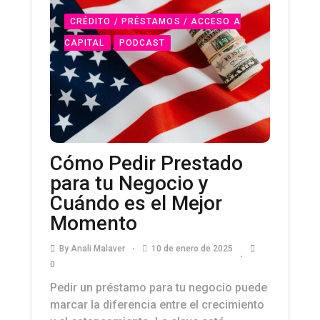
CRÉDITO / PRÉSTAMOS / ACCESO A
CAPITAL
PODCAST
Cómo Pedir Prestado
para tu Negocio y
Cuándo es el Mejor
Momento
By
Anali Malaver
10 de enero de 2025
0
Pedir un préstamo para tu negocio puede
marcar la diferencia entre el crecimiento