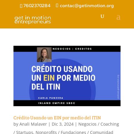
7602370284
contac@getinmotion.org
Crédito Usando un EIN por medio del ITIN
by
Anali Malaver
|
Dic 3, 2024
|
Negocios / Coaching
/ Startups
,
Nonprofits / Fundaciones / Comunidad