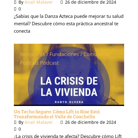
By
Anali Malaver
26 de diciembre de 2024
0
¿Sabías que la Danza Azteca puede mejorar tu salud
mental? Descubre cómo esta práctica ancestral te
conecta
Nonprofits / Fundaciones / Comunidad
Podcast
Podcast
Un Techo Seguro: Cómo Lift to Rise Está
Transformando el Valle de Coachella
By
Anali Malaver
26 de diciembre de 2024
0
¿La crisis de vivienda te afecta? Descubre cómo Lift