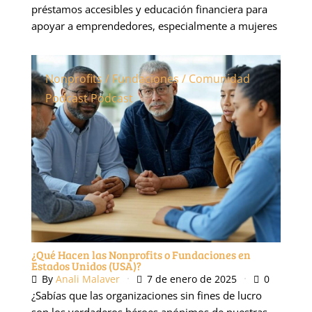
préstamos accesibles y educación financiera para
apoyar a emprendedores, especialmente a mujeres
Nonprofits / Fundaciones / Comunidad
Podcast
Podcast
¿Qué Hacen las Nonprofits o Fundaciones en
Estados Unidos (USA)?
By
Anali Malaver
7 de enero de 2025
0
¿Sabías que las organizaciones sin fines de lucro
son los verdaderos héroes anónimos de nuestras