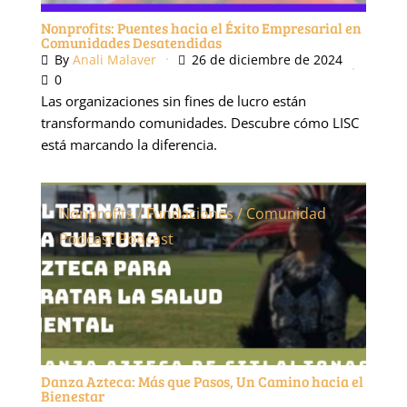
Nonprofits: Puentes hacia el Éxito Empresarial en
Comunidades Desatendidas
By
Anali Malaver
26 de diciembre de 2024
0
Las organizaciones sin fines de lucro están
transformando comunidades. Descubre cómo LISC
está marcando la diferencia.
Nonprofits / Fundaciones / Comunidad
Podcast
Podcast
Danza Azteca: Más que Pasos, Un Camino hacia el
Bienestar