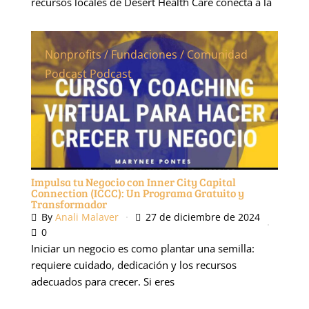
recursos locales de Desert Health Care conecta a la
Nonprofits / Fundaciones / Comunidad
Podcast
Podcast
Impulsa tu Negocio con Inner City Capital
Connection (ICCC): Un Programa Gratuito y
Transformador
By
Anali Malaver
27 de diciembre de 2024
0
Iniciar un negocio es como plantar una semilla:
requiere cuidado, dedicación y los recursos
adecuados para crecer. Si eres