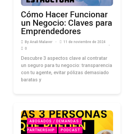
Cómo Hacer Funcionar
un Negocio: Claves para
Emprendedores
By
Anali Malaver
11 de noviembre de 2024
0
Descubre 3 aspectos clave al contratar
un seguro para tu negocio: transparencia
con tu agente, evitar pólizas demasiado
baratas y
ABOGADOS / DEMANDAS /
PARTNERSHIP
PODCAST