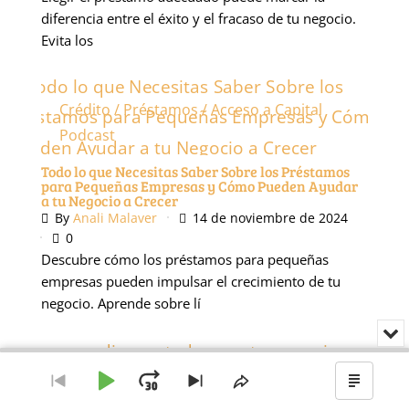
diferencia entre el éxito y el fracaso de tu negocio.
Evita los
Crédito / Préstamos / Acceso a Capital
Podcast
Todo lo que Necesitas Saber Sobre los Préstamos
para Pequeñas Empresas y Cómo Pueden Ayudar
a tu Negocio a Crecer
By
Anali Malaver
14 de noviembre de 2024
0
Descubre cómo los préstamos para pequeñas
empresas pueden impulsar el crecimiento de tu
negocio. Aprende sobre lí
Min
o
Audio
cer
Crédito / Préstamos / Acceso a Capital
Player
el
Reproducir
Avanzar
Ir
Saltar
Compartir
Mostr
rep
Podcast
al
al
este
el
Como pedir prestado para tu negocio en Estados