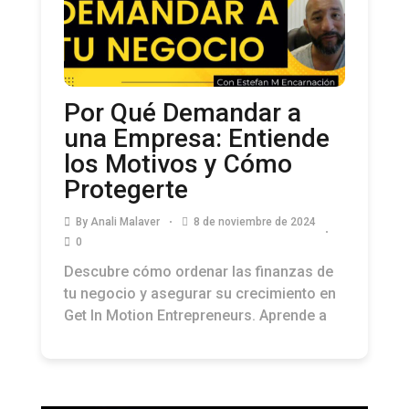
Por Qué Demandar a
una Empresa: Entiende
los Motivos y Cómo
Protegerte
By
Anali Malaver
8 de noviembre de 2024
0
Descubre cómo ordenar las finanzas de
tu negocio y asegurar su crecimiento en
Get In Motion Entrepreneurs. Aprende a