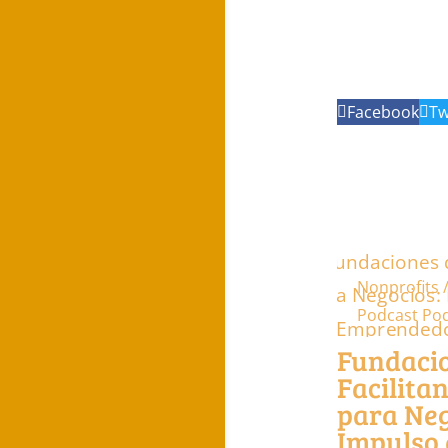
Facebook
Tw
Nonprofits 
Podcast
Po
Fundaci
Facilita
para Neg
Impulso 