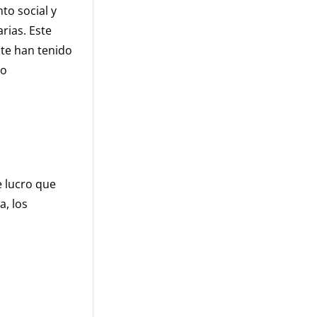
o social y
rias. Este
nte han tenido
do
 lucro que
a, los