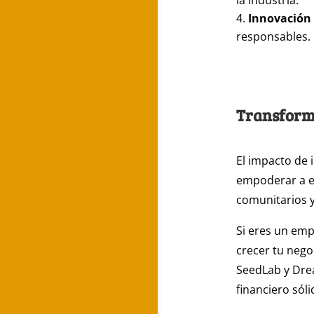
la industria.
Innovación 
responsables.
Transform
El impacto de 
empoderar a e
comunitarios y
Si eres un em
crecer tu neg
SeedLab y Drea
financiero sól