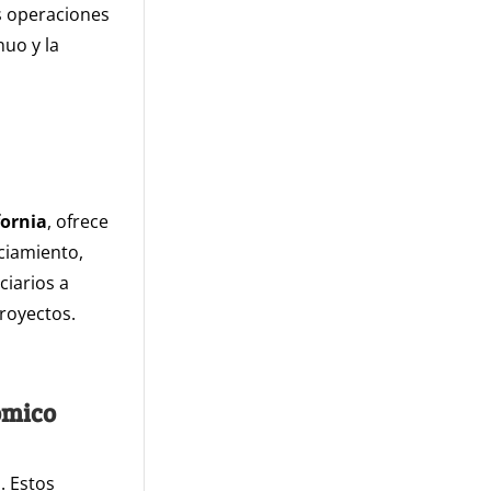
s operaciones
uo y la
fornia
, ofrece
ciamiento,
ciarios a
royectos.
ómico
. Estos