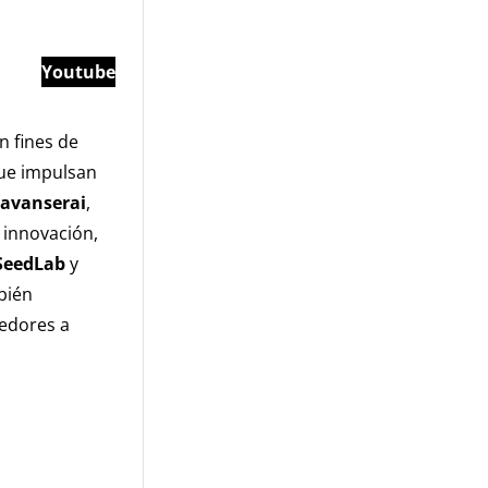
Youtube
n fines de
que impulsan
avanserai
,
 innovación,
SeedLab
y
bién
edores a