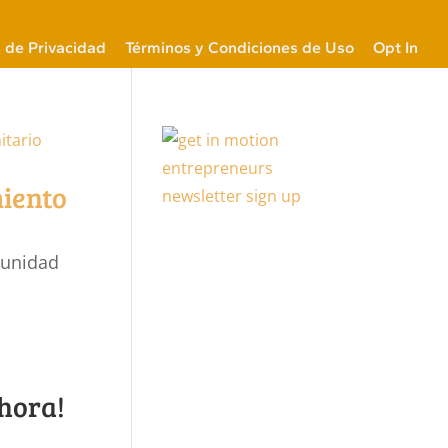
a de Privacidad
Términos y Condiciones de Uso
Opt In
miento
munidad
hora!