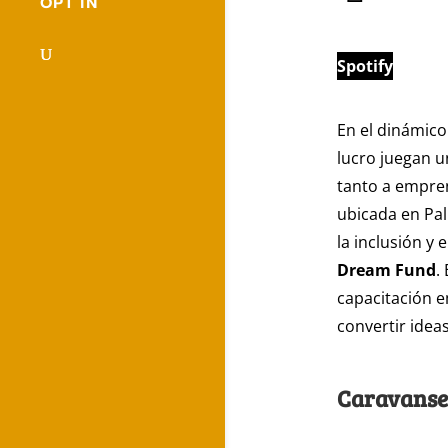
OPT IN
Spotify
En el dinámico
lucro juegan u
tanto a empre
ubicada en Pa
la inclusión 
Dream Fund
.
capacitación 
convertir idea
Caravanse