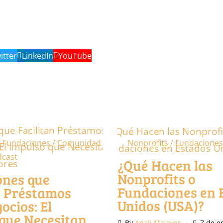
itter
LinkedIn
YouTube
/ Fundaciones / Comunidad
Nonprofits / Fundacione
dcast
Podcast
Podcast
¿Qué Hacen las
Nonprofits o
ones que
Fundaciones en 
n Préstamos
Unidos (USA)?
ocios: El
que Necesitan
By
Anali Malaver
7 de e