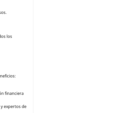
sos.
dos los
eficios:
ón financiera
 y expertos de