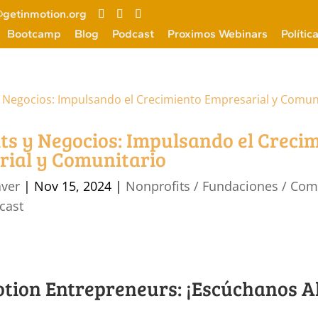
getinmotion.org
Bootcamp
Blog
Podcast
Proximos Webinars
Polític
ts y Negocios: Impulsando el Creci
ial y Comunitario
aver
|
Nov 15, 2024
|
Nonprofits / Fundaciones / Co
cast
otion Entrepreneurs: ¡Escúchanos A