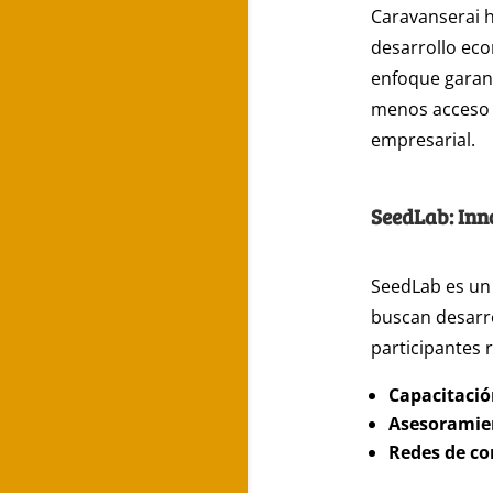
Caravanserai 
desarrollo ec
enfoque garant
menos acceso a
empresarial.
SeedLab: Inn
SeedLab es un
buscan desarro
participantes 
Capacitació
Asesoramie
Redes de co