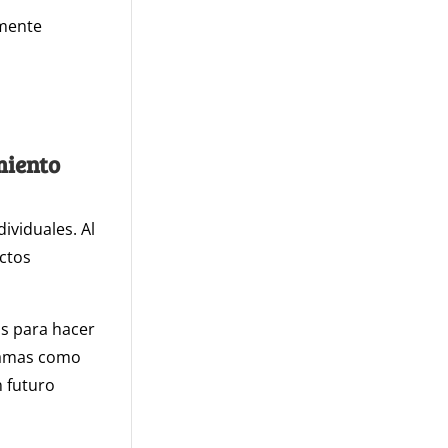
lmente
miento
ividuales. Al
ctos
s para hacer
ramas como
 futuro