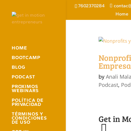
7602370284
contac@
Home
HOME
Nonprofi
BOOTCAMP
Empresar
BLOG
by
Anali Mal
PODCAST
Podcast
,
Pod
PROXIMOS
WEBINARS
POLÍTICA DE
PRIVACIDAD
TÉRMINOS Y
Get in M
CONDICIONES
DE USO