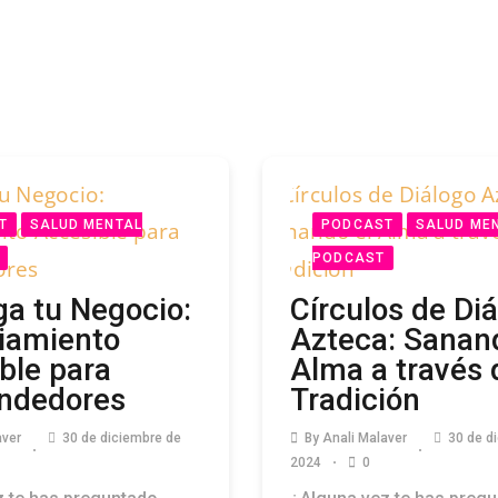
T
SALUD MENTAL
PODCAST
SALUD ME
PODCAST
a tu Negocio:
Círculos de Di
iamiento
Azteca: Sanan
ble para
Alma a través 
ndedores
Tradición
aver
30 de diciembre de
By
Anali Malaver
30 de d
2024
0