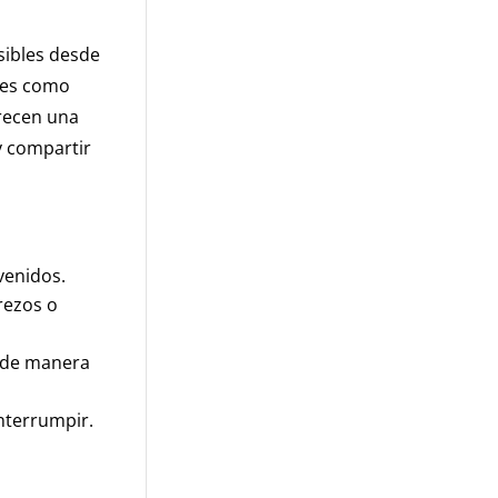
sibles desde
ones como
frecen una
y compartir
venidos.
rezos o
 de manera
nterrumpir.