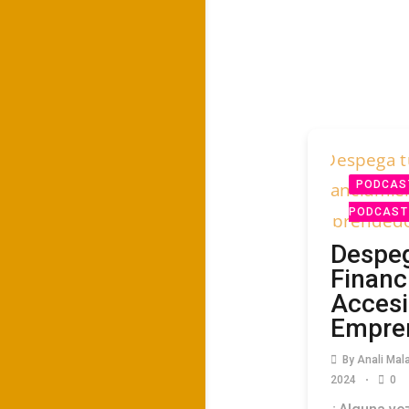
PODCAS
PODCAST
Despeg
Financ
Accesi
Empre
By
Anali Mal
2024
0