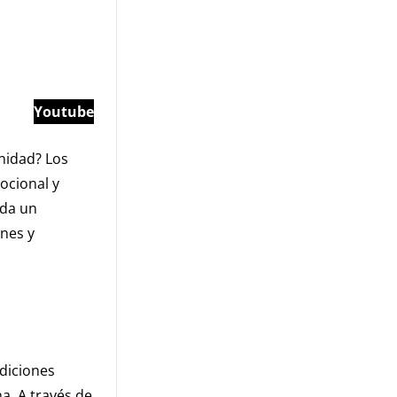
Youtube
nidad? Los
ocional y
nda un
nes y
diciones
a. A través de