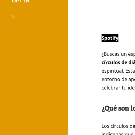
OPT IN
Spotify
¿Buscas un es
círculos de di
espiritual. Es
entorno de ap
celebrar tu ide
¿Qué son l
Los círculos d
indígenas que 