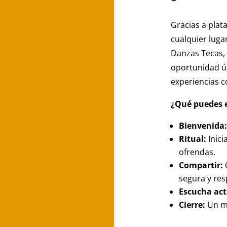
Gracias a plat
cualquier luga
Danzas Tecas, 
oportunidad ún
experiencias 
¿Qué puedes e
Bienvenida:
Ritual:
Inici
ofrendas.
Compartir:
segura y res
Escucha act
Cierre:
Un mo