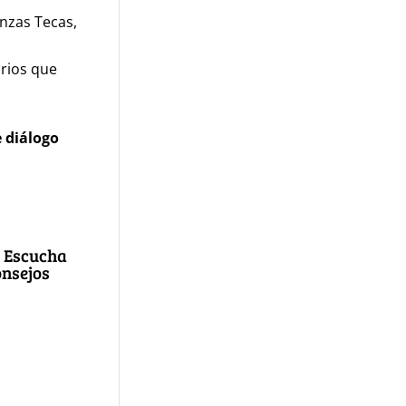
nzas Tecas,
rios que
e diálogo
? Escucha
rias
avorita!