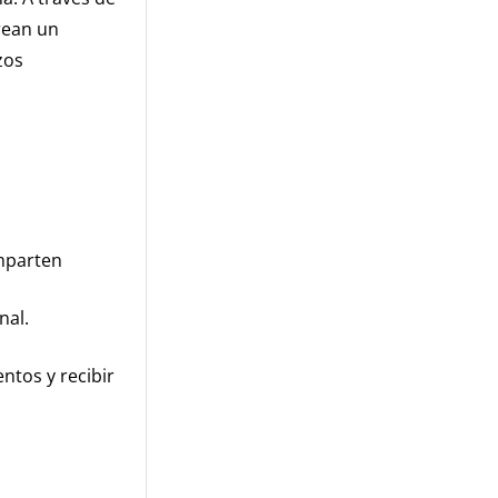
crean un
zos
omparten
nal.
ntos y recibir