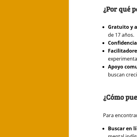
¿Por qué p
Gratuito y a
de 17 años.
Confidencia
Facilitador
experimenta
Apoyo comu
buscan crec
¿Cómo pued
Para encontrar
Buscar en l
mental indíg