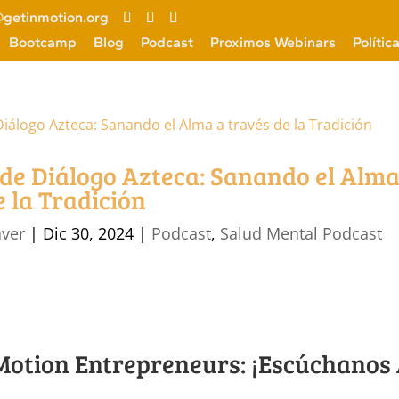
getinmotion.org
Bootcamp
Blog
Podcast
Proximos Webinars
Polític
 de Diálogo Azteca: Sanando el Alma
e la Tradición
aver
|
Dic 30, 2024
|
Podcast
,
Salud Mental Podcast
 Motion Entrepreneurs: ¡Escúchanos