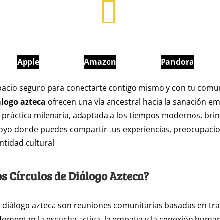
Apple
Amazon
Pandora
pacio seguro para conectarte contigo mismo y con tu comu
álogo azteca
ofrecen una vía ancestral hacia la sanación em
ta práctica milenaria, adaptada a los tiempos modernos, bri
oyo donde puedes compartir tus experiencias, preocupacio
ntidad cultural.
os Círculos de Diálogo Azteca?
e diálogo azteca son reuniones comunitarias basadas en tra
fomentan la escucha activa, la empatía y la conexión human