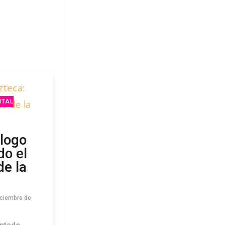
NTAL
álogo
do el
de la
iciembre de