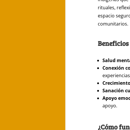
rituales, refle
espacio seguro
comunitarios.
Beneficios
Salud menta
Conexión c
experiencias
Crecimiento
Sanación cu
Apoyo emoc
apoyo.
¿Cómo func