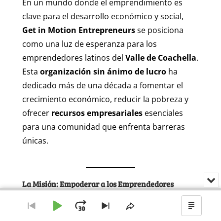
En un mundo donde el emprendimiento es
clave para el desarrollo económico y social,
Get in Motion Entrepreneurs
se posiciona
como una luz de esperanza para los
emprendedores latinos del
Valle de Coachella
.
Esta
organización sin ánimo de lucro
ha
dedicado más de una década a fomentar el
crecimiento económico, reducir la pobreza y
ofrecer
recursos empresariales
esenciales
para una comunidad que enfrenta barreras
únicas.
Min
La Misión: Empoderar a los Emprendedores
o
Latinos
Audio
cer
Player
el
Reproducir
Avanzar
Ir
Saltar
Compartir
Mostr
El objetivo de
Get in Motion Entrepreneurs
es
rep
al
al
este
el