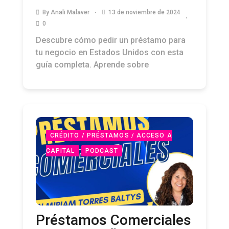
By
Anali Malaver
13 de noviembre de 2024
0
Descubre cómo pedir un préstamo para
tu negocio en Estados Unidos con esta
guía completa. Aprende sobre
CRÉDITO / PRÉSTAMOS / ACCESO A
CAPITAL
PODCAST
Préstamos Comerciales