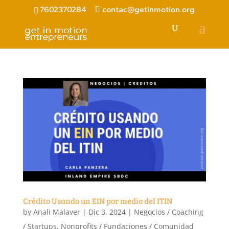
7602370284
contac@getinmotion.org
Crédito Usando un EIN por medio del ITIN
by
Anali Malaver
|
Dic 3, 2024
|
Negocios / Coaching
/ Startups
,
Nonprofits / Fundaciones / Comunidad