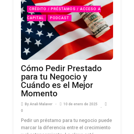
CRÉDITO / PRÉSTAMOS / ACCESO A
CAPITAL
PODCAST
Cómo Pedir Prestado
para tu Negocio y
Cuándo es el Mejor
Momento
By
Anali Malaver
10 de enero de 2025
0
Pedir un préstamo para tu negocio puede
marcar la diferencia entre el crecimiento