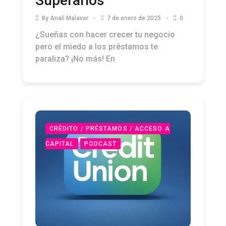
Superarlos
By
Anali Malaver
7 de enero de 2025
0
¿Sueñas con hacer crecer tu negocio
pero el miedo a los préstamos te
paraliza? ¡No más! En
CRÉDITO / PRÉSTAMOS / ACCESO A
CAPITAL
PODCAST