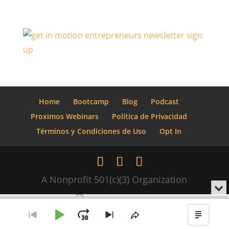
Home
Bootcamp
Blog
Podcast
Proximos Webinars
Política de Privacidad
Términos y Condiciones de Uso
Opt In
A Nonprofit 501(c)(3) Organization
Min
o
Audio
cer
Player
el
Reproducir
Avanzar
Ir
Saltar
Compartir
Mostr
rep