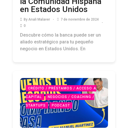
la Comunidad Hispana
en Estados Unidos
By
Anali Malaver
7 de noviembre de 2024
0
Descubre cómo la banca puede ser un
aliado estratégico para tu pequeño
negocio en Estados Unidos. En
CRÉDITO / PRÉSTAMOS / ACCESO A
CAPITAL
NEGOCIOS / COACHING /
STARTUPS
PODCAST