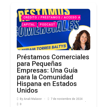
CRÉDITO / PRÉSTAMOS / ACCESO A
CAPITAL
PODCAST
Préstamos Comerciales
para Pequeñas
Empresas: Una Guía
para la Comunidad
Hispana en Estados
Unidos
By
Anali Malaver
7 de noviembre de 2024
0