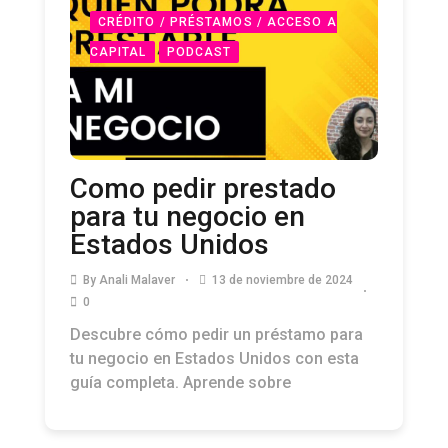
CRÉDITO / PRÉSTAMOS / ACCESO A
CAPITAL
PODCAST
Como pedir prestado
para tu negocio en
Estados Unidos
By
Anali Malaver
13 de noviembre de 2024
0
Descubre cómo pedir un préstamo para
tu negocio en Estados Unidos con esta
guía completa. Aprende sobre