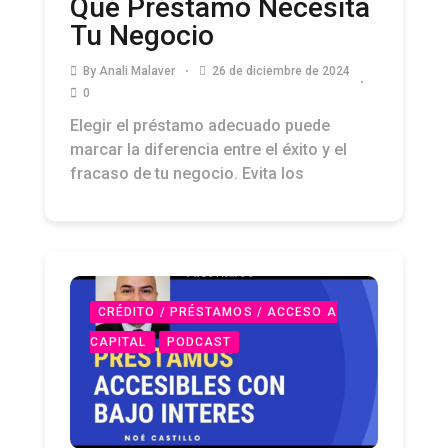
Qué Préstamo Necesita
Tu Negocio
By
Anali Malaver
26 de diciembre de 2024
0
Elegir el préstamo adecuado puede
marcar la diferencia entre el éxito y el
fracaso de tu negocio. Evita los
CRÉDITO / PRÉSTAMOS / ACCESO A
CAPITAL
PODCAST