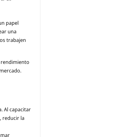
un papel
rear una
dos trabajen
l rendimiento
l mercado.
. Al capacitar
 reducir la
n
ormar