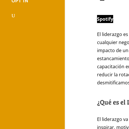
OPT IN
Spotify
El liderazgo e
cualquier neg
impacto de un 
estancamiento.
capacitación en
reducir la rot
desmitificamos
¿Qué es el
El liderazgo v
inspirar, moti