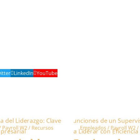
itter
LinkedIn
YouTube
 Payroll W2 / Recursos
Empleados / Payroll W2 /
odcast
Humanos
Podcast