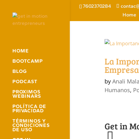
7602370284
contac@
Home
HOME
La Impor
BOOTCAMP
Empresa
BLOG
by
Anali Mal
PODCAST
Humanos
,
P
PROXIMOS
WEBINARS
POLÍTICA DE
PRIVACIDAD
TÉRMINOS Y
Get in M
CONDICIONES
DE USO