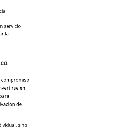
ia,
n servicio
r la
ica
re compromiso
nvertirse en
 para
ivación de
ividual, sino