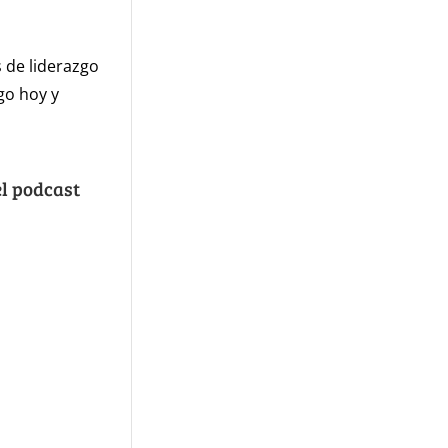
 de liderazgo
go hoy y
el podcast