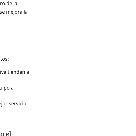
ro de la
 se mejora la
tos:
iva tienden a
uipo a
or servicio,
a el