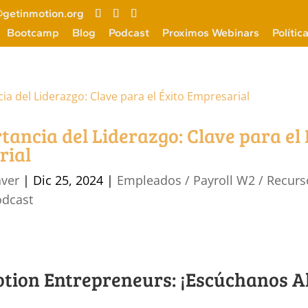
getinmotion.org
Bootcamp
Blog
Podcast
Proximos Webinars
Polític
tancia del Liderazgo: Clave para el 
rial
aver
|
Dic 25, 2024
|
Empleados / Payroll W2 / Recurs
odcast
otion Entrepreneurs: ¡Escúchanos A