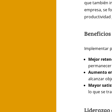
que también im
empresa, se for
productividad 
Beneficios
Implementar pr
Mejor reten
permanecer 
Aumento en 
alcanzar obj
Mayor satisf
lo que se tr
Liderazgo 