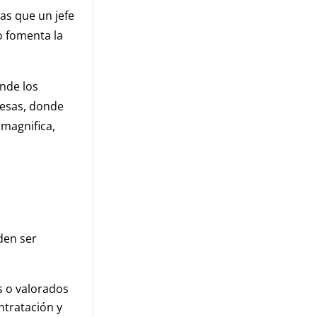
ras que un jefe
o fomenta la
onde los
esas, donde
 magnifica,
den ser
 o valorados
ntratación y