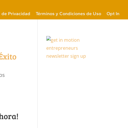
a de Privacidad
Términos y Condiciones de Uso
Opt In
Éxito
os
hora!