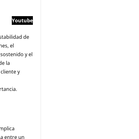
Youtube
stabilidad de
es, el
 sostenido y el
de la
cliente y
tancia.
implica
ia entre un