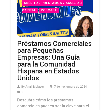
CRÉDITO / PRÉSTAMOS / ACCESO A
CAPITAL
PODCAST
Préstamos Comerciales
para Pequeñas
Empresas: Una Guía
para la Comunidad
Hispana en Estados
Unidos
By
Anali Malaver
7 de noviembre de 2024
0
Descubre cómo los préstamos
comerciales pueden ser la clave para el