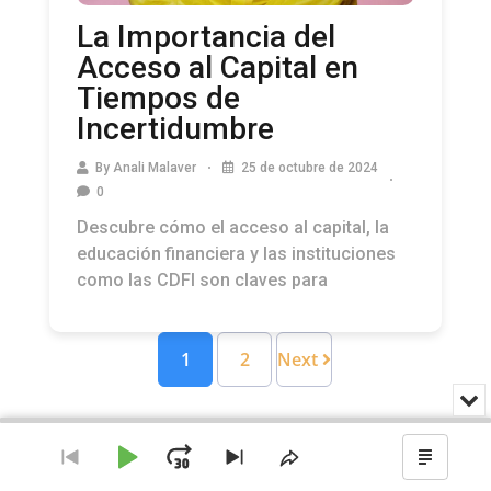
La Importancia del
Acceso al Capital en
Tiempos de
Incertidumbre
By
Anali Malaver
25 de octubre de 2024
0
Descubre cómo el acceso al capital, la
educación financiera y las instituciones
como las CDFI son claves para
1
2
Next
Min
o
Audio
cer
Player
el
Reproducir
Avanzar
Ir
Saltar
Compartir
Mostr
rep
al
al
este
el