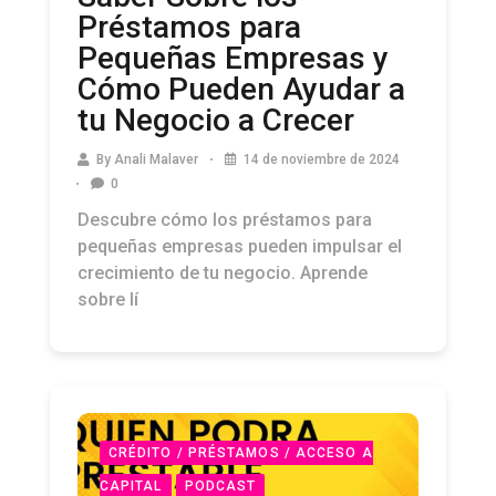
Préstamos para
Pequeñas Empresas y
Cómo Pueden Ayudar a
tu Negocio a Crecer
By
Anali Malaver
14 de noviembre de 2024
0
Descubre cómo los préstamos para
pequeñas empresas pueden impulsar el
crecimiento de tu negocio. Aprende
sobre lí
CRÉDITO / PRÉSTAMOS / ACCESO A
CAPITAL
PODCAST