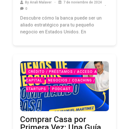
By
Anali Malaver
7 de noviembre de 2024
0
Descubre cómo la banca puede ser un
aliado estratégico para tu pequeño
negocio en Estados Unidos. En
CRÉDITO / PRÉSTAMOS / ACCESO A
CAPITAL
NEGOCIOS / COACHING /
STARTUPS
PODCAST
Comprar Casa por
Primera Vez: Una Guía