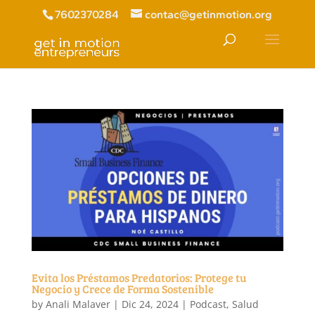
7602370284
contac@getinmotion.org
Evita los Préstamos Predatorios: Protege tu
Negocio y Crece de Forma Sostenible
by
Anali Malaver
|
Dic 24, 2024
|
Podcast
,
Salud