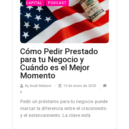
CAPITAL
PODCAST
Cómo Pedir Prestado
para tu Negocio y
Cuándo es el Mejor
Momento
By
Anali Malaver
10 de enero de 2025
0
Pedir un préstamo para tu negocio puede
marcar la diferencia entre el crecimiento
y el estancamiento. La clave está