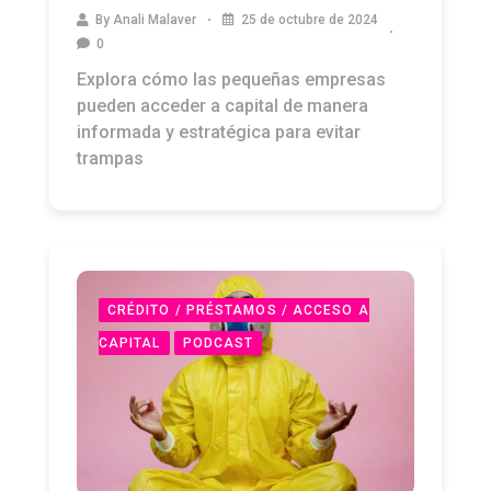
By
Anali Malaver
25 de octubre de 2024
0
Explora cómo las pequeñas empresas
pueden acceder a capital de manera
informada y estratégica para evitar
trampas
CRÉDITO / PRÉSTAMOS / ACCESO A
CAPITAL
PODCAST