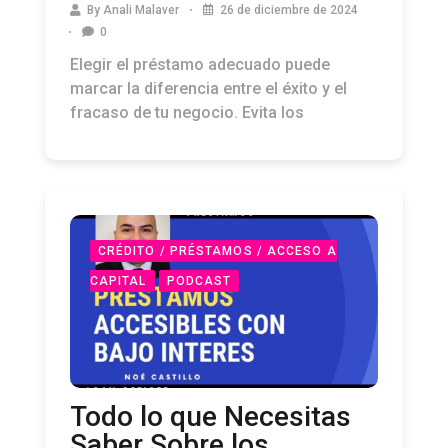
By
Anali Malaver
26 de diciembre de 2024
0
Elegir el préstamo adecuado puede
marcar la diferencia entre el éxito y el
fracaso de tu negocio. Evita los
CRÉDITO / PRÉSTAMOS / ACCESO A
CAPITAL
PODCAST
Todo lo que Necesitas
Saber Sobre los