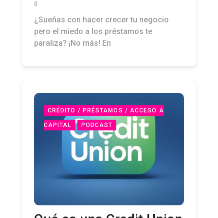
0
¿Sueñas con hacer crecer tu negocio
pero el miedo a los préstamos te
paraliza? ¡No más! En
CRÉDITO / PRÉSTAMOS / ACCESO A
CAPITAL
PODCAST