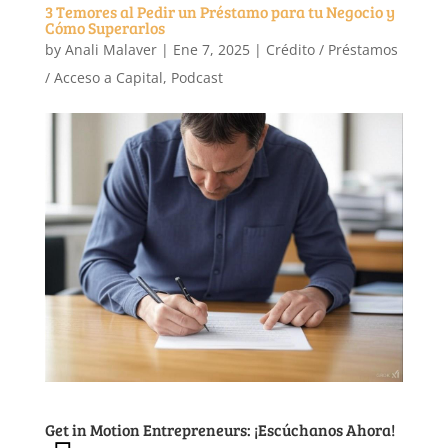
3 Temores al Pedir un Préstamo para tu Negocio y
Cómo Superarlos
by
Anali Malaver
|
Ene 7, 2025
|
Crédito / Préstamos
/ Acceso a Capital
,
Podcast
Get in Motion Entrepreneurs: ¡Escúchanos Ahora!