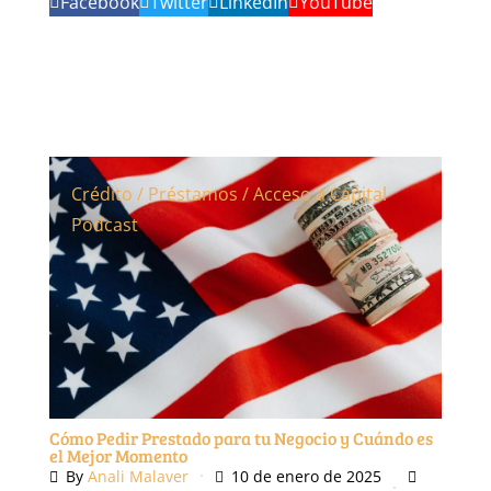
Facebook
Twitter
LinkedIn
YouTube
Crédito / Préstamos / Acceso a Capital
Podcast
Cómo Pedir Prestado para tu Negocio y Cuándo es
el Mejor Momento
By
Anali Malaver
10 de enero de 2025