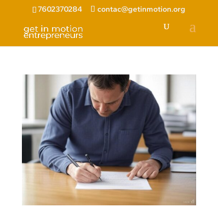
7602370284
contac@getinmotion.org