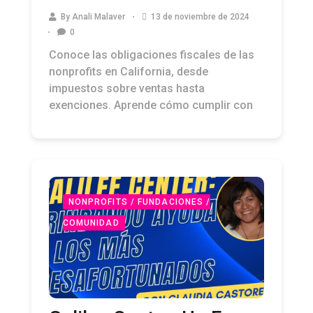
de Lucro Debe Saber
By
Anali Malaver
13 de noviembre de 2024
0
Conoce las obligaciones fiscales de las
nonprofits en California, desde
impuestos sobre ventas hasta
exenciones. Aprende cómo cumplir con
NONPROFITS / FUNDACIONES /
COMUNIDAD