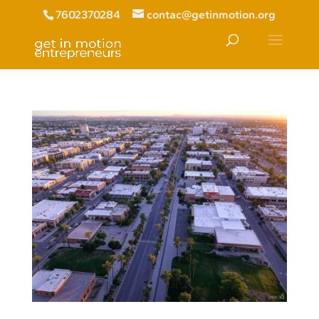
7602370284
contac@getinmotion.org