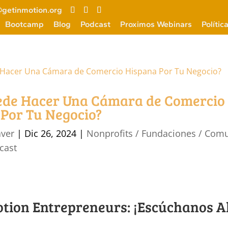
getinmotion.org
Bootcamp
Blog
Podcast
Proximos Webinars
Polític
ede Hacer Una Cámara de Comercio
Por Tu Negocio?
aver
|
Dic 26, 2024
|
Nonprofits / Fundaciones / Com
cast
otion Entrepreneurs: ¡Escúchanos A