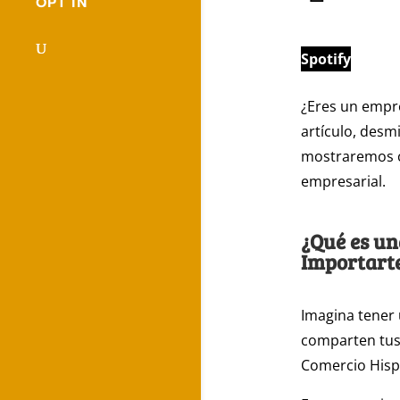
OPT IN
Spotify
¿Eres un empre
artículo, desm
mostraremos có
empresarial.
¿Qué es u
Importart
Imagina tener
comparten tus 
Comercio Hisp