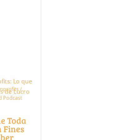
nprofits /
d
Podcast
ue Toda
 Fines
aber