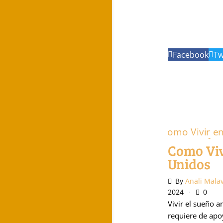
Facebook
Tw
Nonprofits 
Como Viv
Nonprofits 
Unidos
Podcast
Po
By
Anali Mala
2024
0
Vivir el sueño a
requiere de apo