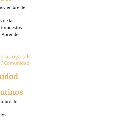
noviembre de
s de las
e impuestos
. Aprende
s / Comunidad
nidad
atinos
ctubre de
cios