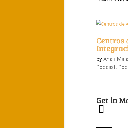
Centros 
Integrac
by
Anali Mal
Podcast
,
Pod
Get in M