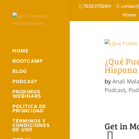
7602370284
contac@
Home
HOME
¿Qué Pu
BOOTCAMP
Hispana 
BLOG
by
Anali Mal
PODCAST
Podcast
,
Pod
PROXIMOS
WEBINARS
POLÍTICA DE
PRIVACIDAD
TÉRMINOS Y
Get in M
CONDICIONES
DE USO