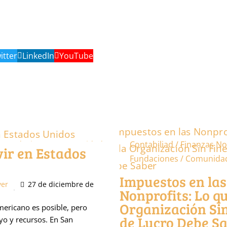
itter
LinkedIn
YouTube
/ Fundaciones / Comunidad
Contabiliad / Finanzas
No
ir en Estados
/ Fundaciones / Comunidad
Fundaciones / Comunida
dcast
Impuestos en las
ver
27 de diciembre de
Nonprofits: Lo q
Organización Sin
mericano es posible, pero
de Lucro Debe S
yo y recursos. En San