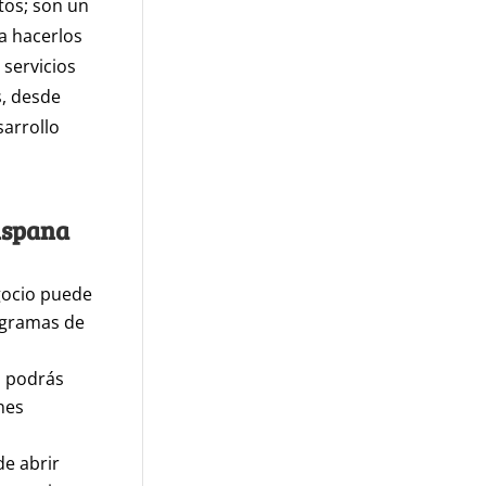
tos; son un
a hacerlos
servicios
s, desde
sarrollo
ispana
gocio puede
ogramas de
, podrás
nes
e abrir