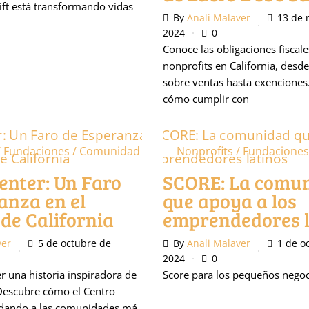
ift está transformando vidas
By
Anali Malaver
13 de 
2024
0
Conoce las obligaciones fiscale
nonprofits en California, desd
sobre ventas hasta exenciones
cómo cumplir con
/ Fundaciones / Comunidad
Nonprofits / Fundacione
Center: Un Faro
SCORE: La comu
anza en el
que apoya a los
 de California
emprendedores l
ver
5 de octubre de
By
Anali Malaver
1 de o
2024
0
r una historia inspiradora de
Score para los pequeños nego
Descubre cómo el Centro
udando a las comunidades má