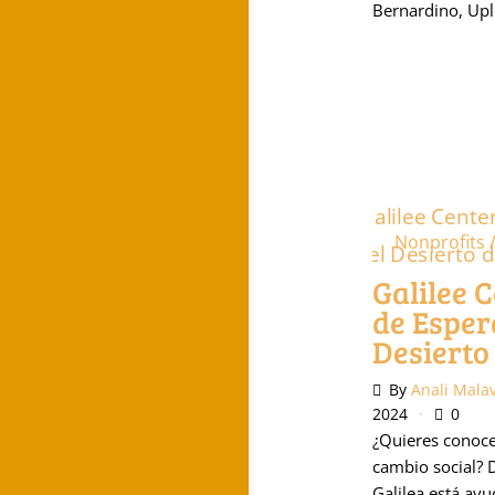
Bernardino, Upl
Nonprofits 
Galilee 
de Esper
Desierto
By
Anali Mala
2024
0
¿Quieres conoce
cambio social? 
Galilea está ay