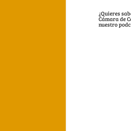
¿Quieres sa
Cámara de Co
nuestro podc