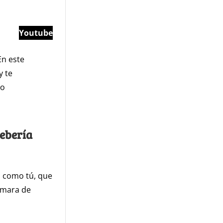
Youtube
En este
y te
to
ebería
s como tú, que
ámara de