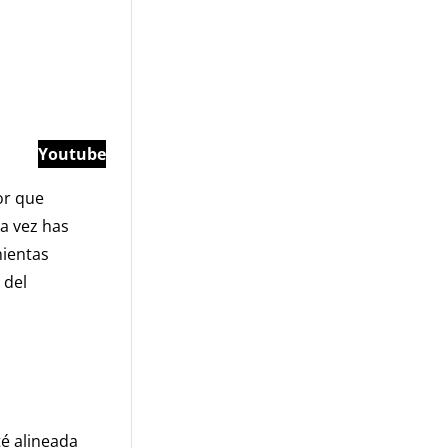
Youtube
or que
na vez has
mientas
 del
é alineada