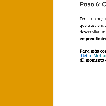
Paso 6: 
Tener un negoc
que trascienda
desarrollar un
emprendimien
Para más con
Get in Moti
¡El momento 