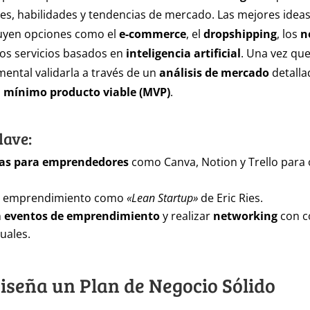
es, habilidades y tendencias de mercado. Las mejores idea
luyen opciones como el
e-commerce
, el
dropshipping
, los
n
los servicios basados en
inteligencia artificial
. Una vez que
mental validarla a través de un
análisis de mercado
detalla
n
mínimo producto viable (MVP)
.
lave:
as para emprendedores
como Canva, Notion y Trello para 
re emprendimiento como
«Lean Startup»
de Eric Ries.
n
eventos de emprendimiento
y realizar
networking
con c
tuales.
Diseña un Plan de Negocio Sólido