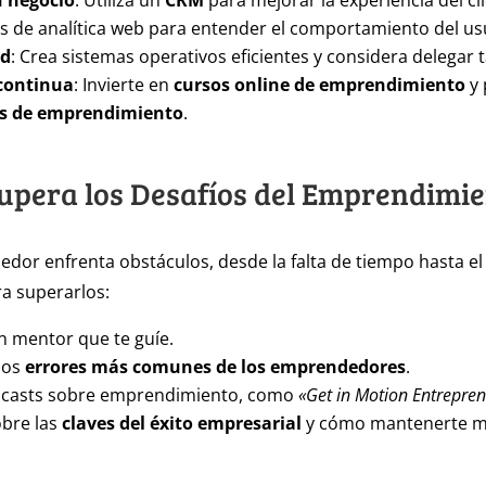
u negocio
: Utiliza un
CRM
para mejorar la experiencia del cl
 de analítica web para entender el comportamiento del us
ad
: Crea sistemas operativos eficientes y considera delegar 
continua
: Invierte en
cursos online de emprendimiento
y 
as de emprendimiento
.
Supera los Desafíos del Emprendimi
or enfrenta obstáculos, desde la falta de tiempo hasta e
a superarlos:
n mentor que te guíe.
los
errores más comunes de los emprendedores
.
casts sobre emprendimiento, como
«Get in Motion Entrepre
bre las
claves del éxito empresarial
y cómo mantenerte m