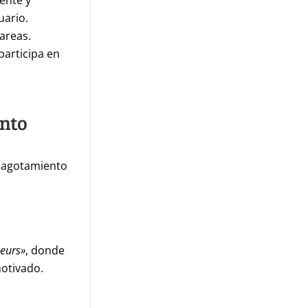
iente y
uario.
tareas.
participa en
ento
l agotamiento
neurs»
, donde
otivado.