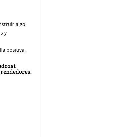
struir algo
s y
a positiva.
odcast
prendedores.