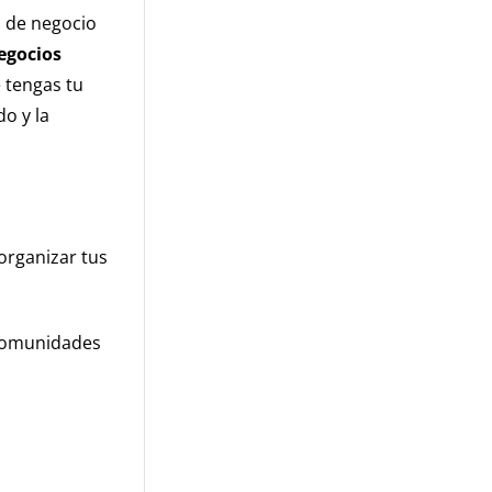
s de negocio
egocios
 tengas tu
do y la
organizar tus
omunidades