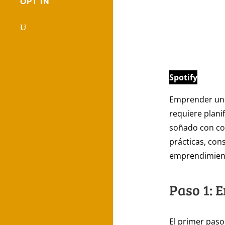
OPT IN
Spotify
Emprender un 
requiere planif
soñado con con
prácticas, con
emprendimient
Paso 1: 
El primer paso