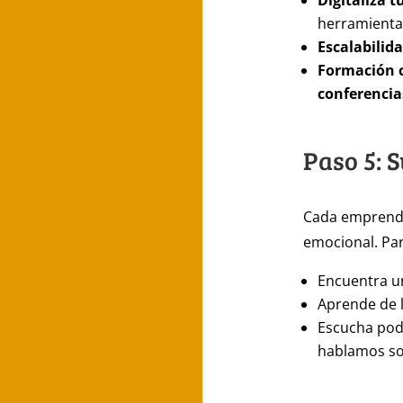
Digitaliza t
herramientas
Escalabilid
Formación 
conferenci
Paso 5: 
Cada emprended
emocional. Par
Encuentra u
Aprende de 
Escucha pod
hablamos so