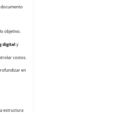
te documento
o objetivo.
 digital
y
trolar costos.
rofundizar en
la estructura