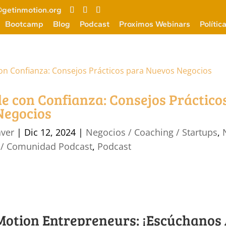
getinmotion.org
Bootcamp
Blog
Podcast
Proximos Webinars
Polític
 con Confianza: Consejos Práctico
Negocios
aver
|
Dic 12, 2024
|
Negocios / Coaching / Startups
,
 / Comunidad Podcast
,
Podcast
 Motion Entrepreneurs: ¡Escúchanos