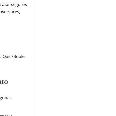
tratar seguros
inversores,
mo QuickBooks
nto
lgunas