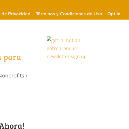
a de Privacidad
Términos y Condiciones de Uso
Opt In
s para
Nonprofits /
 Ahora!