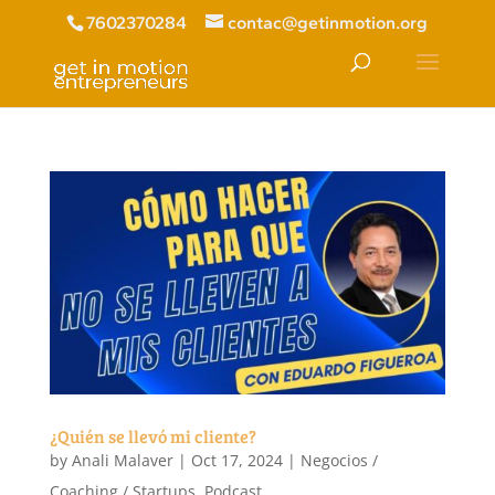
7602370284
contac@getinmotion.org
¿Quién se llevó mi cliente?
by
Anali Malaver
|
Oct 17, 2024
|
Negocios /
Coaching / Startups
,
Podcast