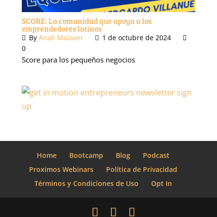
SCORE: La comunidad que apoya a los
emprendedores latinos
By
Anali Malaver
1 de octubre de 2024
0
Score para los pequeños negocios
Home
Bootcamp
Blog
Podcast
Proximos Webinars
Política de Privacidad
Términos y Condiciones de Uso
Opt In