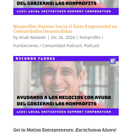
Nonprofits: Puentes hacia el Éxito Empresarial en
Comunidades Desatendidas
by
Anali Malaver
|
Dic 26, 2024
|
Nonprofits /
Fundaciones / Comunidad Podcast
,
Podcast
Get in Motion Entrepreneurs: ¡Escúchanos Ahora!