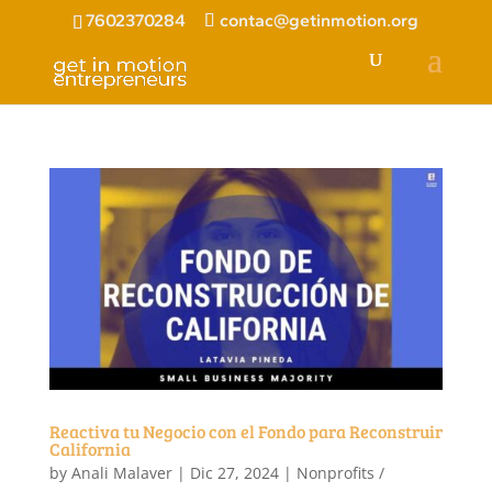
7602370284
contac@getinmotion.org
Reactiva tu Negocio con el Fondo para Reconstruir
California
by
Anali Malaver
|
Dic 27, 2024
|
Nonprofits /