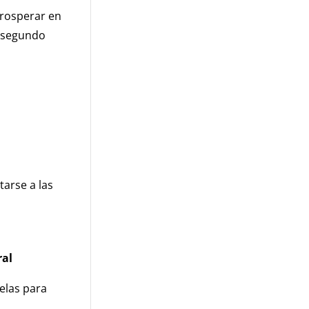
prosperar en
o segundo
arse a las
ral
uelas para