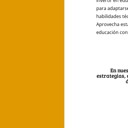
Invertir en ed
para adaptarse
habilidades té
Aprovecha esta
educación con
En nue
estrategias, 