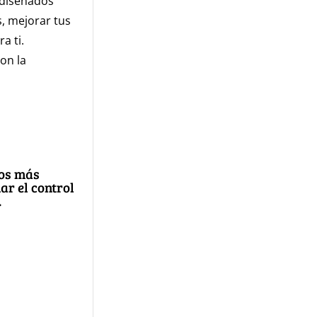
 diseñados
s, mejorar tus
a ti.
on la
os más
ar el control
.