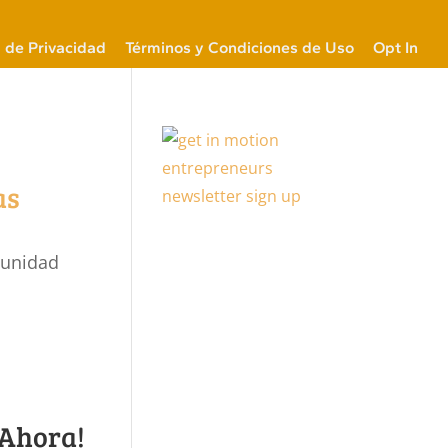
a de Privacidad
Términos y Condiciones de Uso
Opt In
as
munidad
 Ahora!