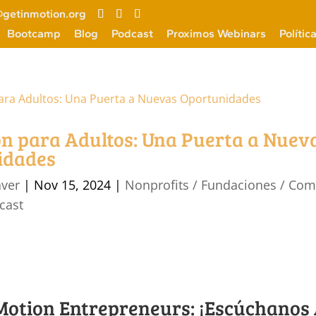
getinmotion.org
Bootcamp
Blog
Podcast
Proximos Webinars
Polític
n para Adultos: Una Puerta a Nuev
idades
aver
|
Nov 15, 2024
|
Nonprofits / Fundaciones / Co
cast
 Motion Entrepreneurs: ¡Escúchanos