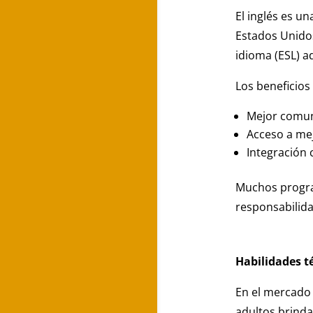
El inglés es u
Estados Unidos
idioma (ESL) a
Los beneficios
Mejor comuni
Acceso a me
Integración 
Muchos program
responsabilida
Habilidades t
En el mercado 
adultos brind