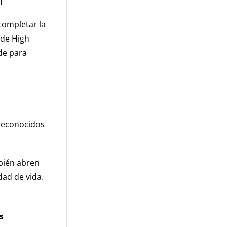
l
completar la
 de High
rde para
 reconocidos
bién abren
dad de vida.
s