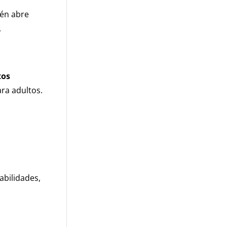
ién abre
.
tos
ara adultos.
abilidades,