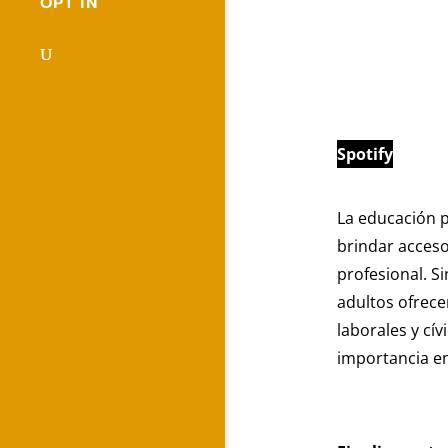
OPT IN
Spotify
La educación 
brindar acceso
profesional. S
adultos ofrece
laborales y cí
importancia en