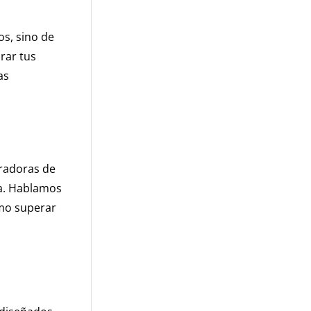
os, sino de
rar tus
as
iradoras de
ua. Hablamos
mo superar