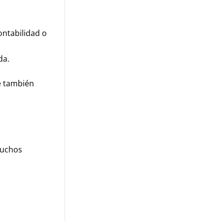
ontabilidad o
da.
e también
muchos