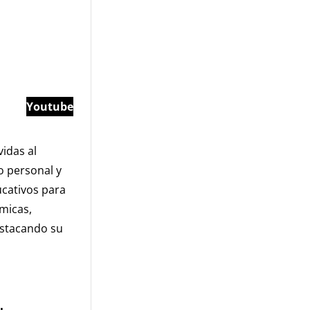
Youtube
idas al
o personal y
ucativos para
micas,
destacando su