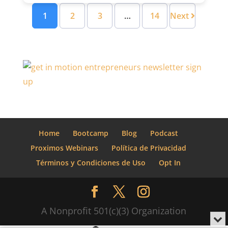
1
2
3
…
14
Next
Home
Bootcamp
Blog
Podcast
Proximos Webinars
Política de Privacidad
Términos y Condiciones de Uso
Opt In
A Nonprofit 501(c)(3) Organization
Min
o