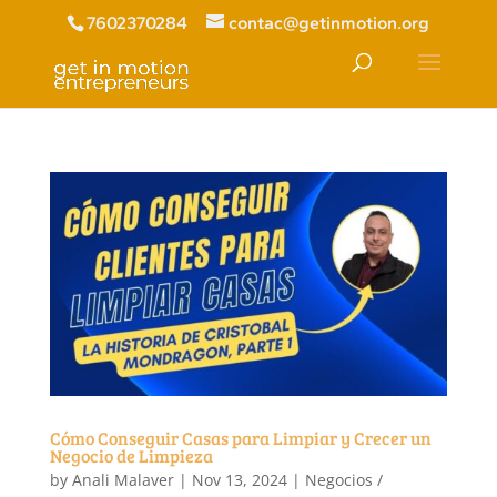
7602370284
contac@getinmotion.org
Cómo Conseguir Casas para Limpiar y Crecer un
Negocio de Limpieza
by
Anali Malaver
|
Nov 13, 2024
|
Negocios /