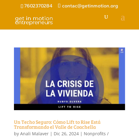
7602370284
contac@getinmotion.org
Un Techo Seguro: Cómo Lift to Rise Está
Transformando el Valle de Coachella
by
Anali Malaver
|
Dic 26, 2024
|
Nonprofits /