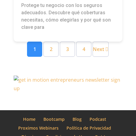
Protege tu negocio con los seguros
adecuados. Descubre qué coberturas
necesitas, cómo elegirlas y por qué son
clave para
1
2
3
4
Next
Home
Bootcamp
Blog
Podcast
Proximos Webinars
Política de Privacidad