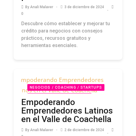
By
Anali Malaver
3 de diciembre de 2024
0
Descubre cómo establecer y mejorar tu
crédito para negocios con consejos
prácticos, recursos gratuitos y
herramientas esenciales.
NEGOCIOS / COACHING / STARTUPS
NONPROFITS / FUNDACIONES /
Empoderando
COMUNIDAD PODCAST
PODCAST
Emprendedores Latinos
en el Valle de Coachella
By
Anali Malaver
2 de diciembre de 2024