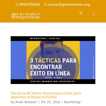
7602370284
contac@getinmotion.org
Técnicas de Venta: Estrategias Clave para
Impulsar tu Negocio Online
by
Anali Malaver
|
Dic 25, 2024
|
Marketing /