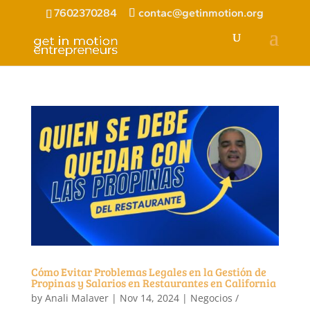
7602370284
contac@getinmotion.org
Cómo Evitar Problemas Legales en la Gestión de
Propinas y Salarios en Restaurantes en California
by
Anali Malaver
|
Nov 14, 2024
|
Negocios /