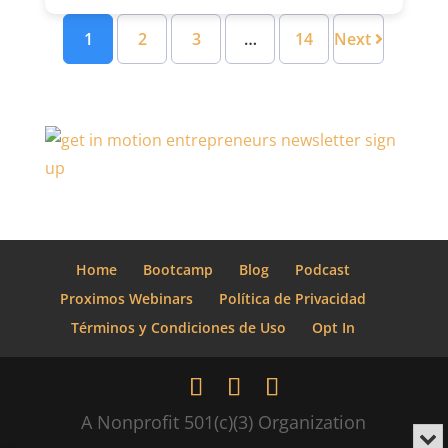
1
2
3
…
14
Next
Home
Bootcamp
Blog
Podcast
Proximos Webinars
Política de Privacidad
Términos y Condiciones de Uso
Opt In
A Nonprofit 501(c)(3) Organization
Min