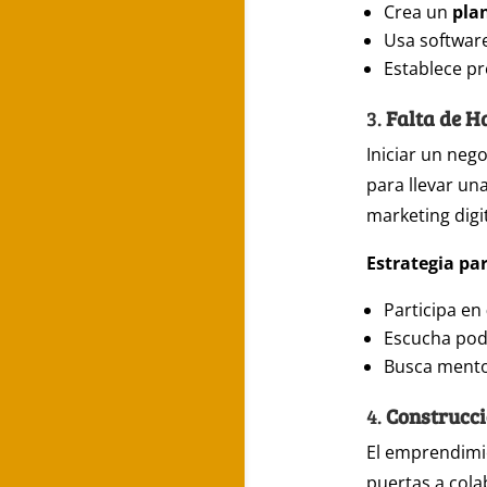
Crea un
pla
Usa softwar
Establece p
3.
Falta de H
Iniciar un neg
para llevar un
marketing digit
Estrategia par
Participa en
Escucha po
Busca mento
4.
Construcci
El emprendimie
puertas a cola