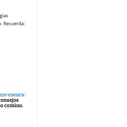
gias
o. Recuerda:
trepreneurs
ro podcast
istas con