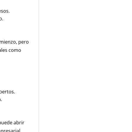
esos.
o.
omienzo, pero
nales como
pertos.
.
puede abrir
presarial.