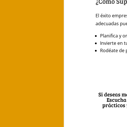
¿Cómo Supe
El éxito empre
adecuadas pued
Planifica y o
Invierte en 
Rodéate de 
Si deseas 
para desc