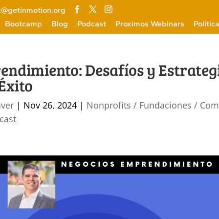
c@getinmotion.org
Bootcamp
Blog
Podcast
Proximos Webinars
Polític
endimiento: Desafíos y Estrateg
Éxito
aver
|
Nov 26, 2024
|
Nonprofits / Fundaciones / Co
cast