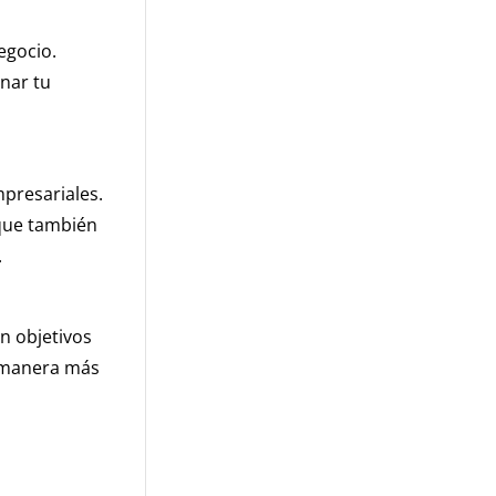
egocio.
nar tu
mpresariales.
 que también
.
n objetivos
e manera más