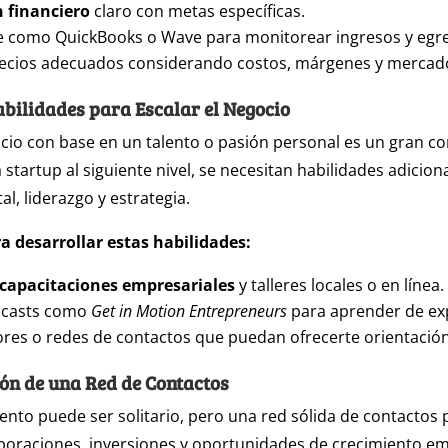
n financiero
claro con metas específicas.
e como QuickBooks o Wave para monitorear ingresos y egr
recios adecuados considerando costos, márgenes y mercad
abilidades para Escalar el Negocio
ocio con base en un talento o pasión personal es un gran c
a startup al siguiente nivel, se necesitan habilidades adicio
al, liderazgo y estrategia.
a desarrollar estas habilidades:
capacitaciones empresariales
y talleres locales o en línea.
dcasts como
Get in Motion Entrepreneurs
para aprender de ex
res o redes de contactos que puedan ofrecerte orientación
ón de una Red de Contactos
nto puede ser solitario, pero una red sólida de contactos 
boraciones, inversiones y oportunidades de crecimiento em