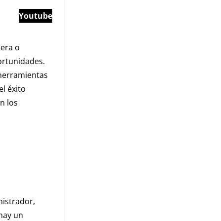
Youtube
era o
portunidades.
 herramientas
el éxito
n los
nistrador,
 hay un