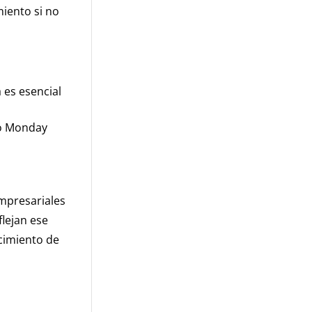
miento si no
 es esencial
 o Monday
mpresariales
flejan ese
cimiento de