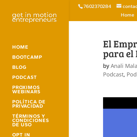
7602370284
conta
Home
El Empr
HOME
para el 
BOOTCAMP
by
Anali Mal
BLOG
Podcast
,
Pod
PODCAST
PROXIMOS
WEBINARS
POLÍTICA DE
PRIVACIDAD
TÉRMINOS Y
CONDICIONES
DE USO
OPT IN