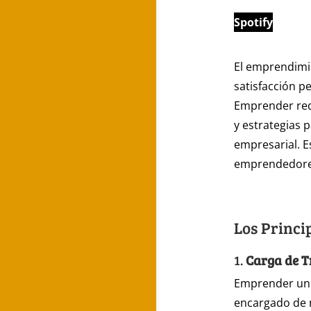
Spotify
El emprendimi
satisfacción p
Emprender req
y estrategias p
empresarial. E
emprendedores
Los Princi
1.
Carga de T
Emprender un n
encargado de m