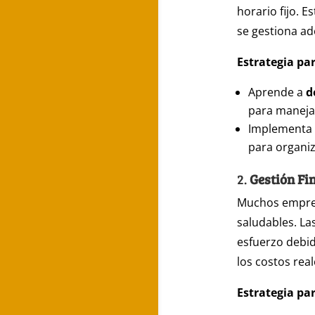
horario fijo. 
se gestiona a
Estrategia par
Aprende a
d
para manejar
Implementa
para organiza
2.
Gestión Fi
Muchos empren
saludables. La
esfuerzo debid
los costos real
Estrategia pa