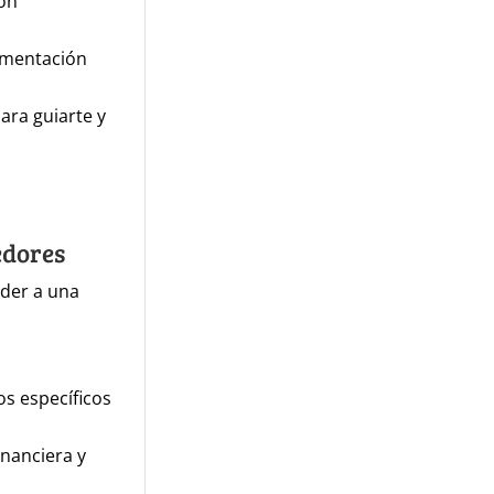
ión
umentación
ara guiarte y
edores
eder a una
os específicos
inanciera y