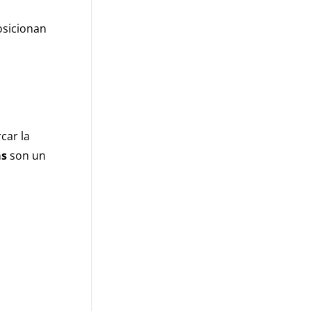
osicionan
car la
as
son un