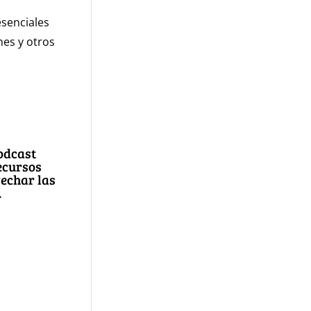
esenciales
es y otros
odcast
ecursos
echar las
.