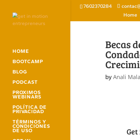
7602370284
contac@
Home
Becas d
Condado
HOME
Crecimi
BOOTCAMP
BLOG
by
Anali Mal
PODCAST
PROXIMOS
WEBINARS
POLÍTICA DE
PRIVACIDAD
TÉRMINOS Y
CONDICIONES
Get
DE USO