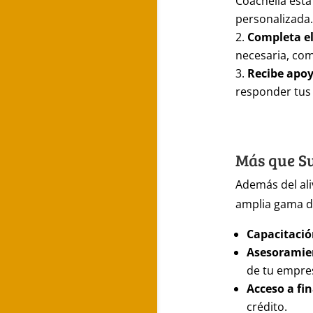
Coachella está
personalizada.
Completa el
necesaria, com
Recibe apoy
responder tus
Más que S
Además del ali
amplia gama 
Capacitació
Asesoramie
de tu empre
Acceso a fi
crédito.