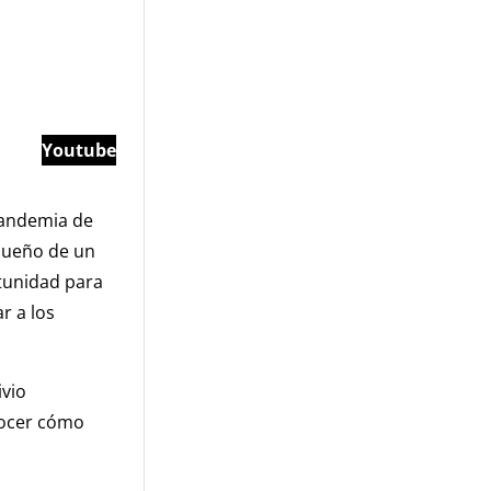
Youtube
pandemia de
 dueño de un
rtunidad para
r a los
ivio
nocer cómo