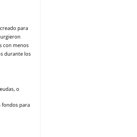
creado para
surgieron
as con menos
s durante los
deudas, o
s fondos para