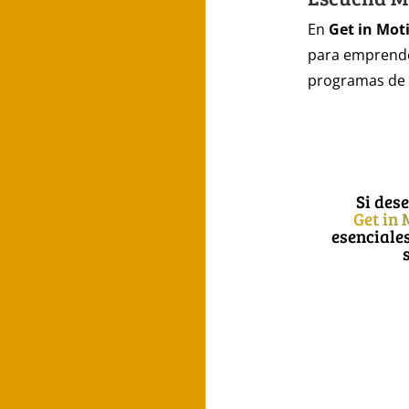
En
Get in Mot
para emprende
programas de a
Si des
Get in
esenciale