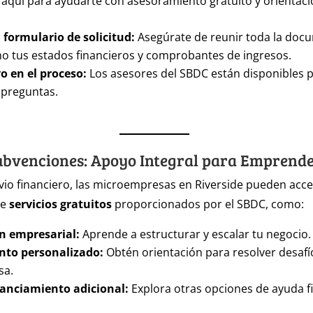
 aquí para ayudarte con asesoramiento gratuito y orientac
 formulario de solicitud:
Asegúrate de reunir toda la doc
o tus estados financieros y comprobantes de ingresos.
o en el proceso:
Los asesores del SBDC están disponibles p
 preguntas.
ubvenciones: Apoyo Integral para Emprend
vio financiero, las microempresas en Riverside pueden acc
de
servicios gratuitos
proporcionados por el SBDC, como:
n empresarial:
Aprende a estructurar y escalar tu negocio.
nto personalizado:
Obtén orientación para resolver desafí
sa.
nanciamiento adicional:
Explora otras opciones de ayuda f