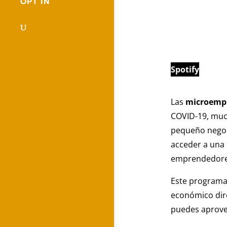
OPT IN
Spotify
Las
microemp
COVID-19, much
pequeño negoc
acceder a una
emprendedores
Este programa,
económico dir
puedes aprove