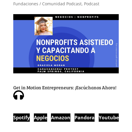
Fundaciones / Comunidad Podcast
,
Podcast
Get in Motion Entrepreneurs: ¡Escúchanos Ahora!
Spotify
Apple
Amazon
Pandora
Youtube