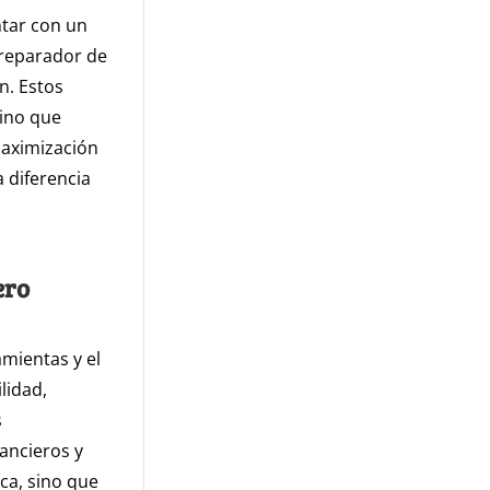
ntar con un
preparador de
n. Estos
sino que
maximización
 diferencia
ero
mientas y el
lidad,
s
ancieros y
ca, sino que