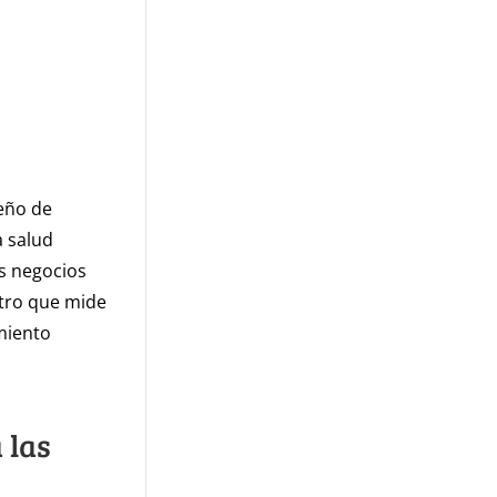
eño de
 salud
s negocios
tro que mide
imiento
 las