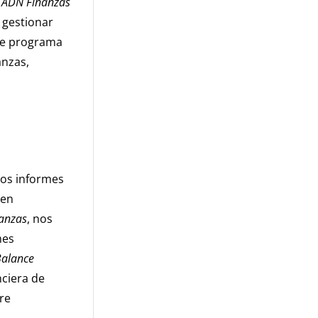
a
ADN Finanzas
 gestionar
ste programa
anzas,
los informes
den
anzas
, nos
mes
alance
nciera de
re