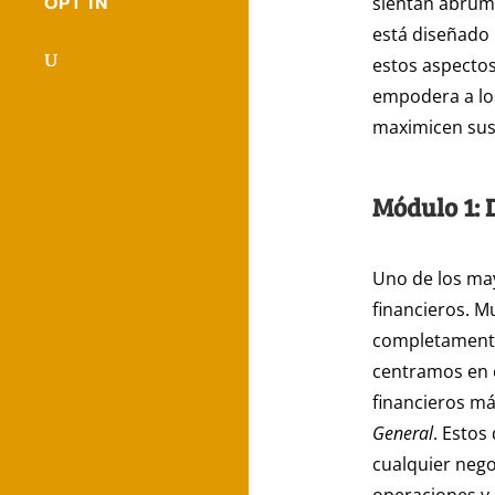
sientan abruma
OPT IN
está diseñado 
estos aspectos
empodera a los
maximicen sus 
Módulo 1: 
Uno de los may
financieros. 
completamente
centramos en e
financieros má
General
. Estos
cualquier nego