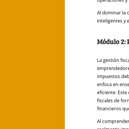
operaciones y 
Al dominar la 
inteligentes y
Módulo 2: 
La gestión fis
emprendedores
impuestos debi
enfoca en ens
eficiente. Est
fiscales de fo
financieros qu
Al comprender