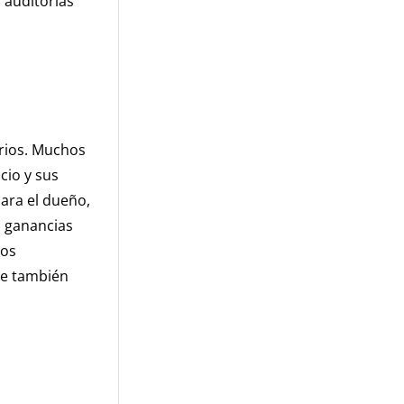
 auditorías
arios. Muchos
cio y sus
ara el dueño,
s ganancias
los
ue también