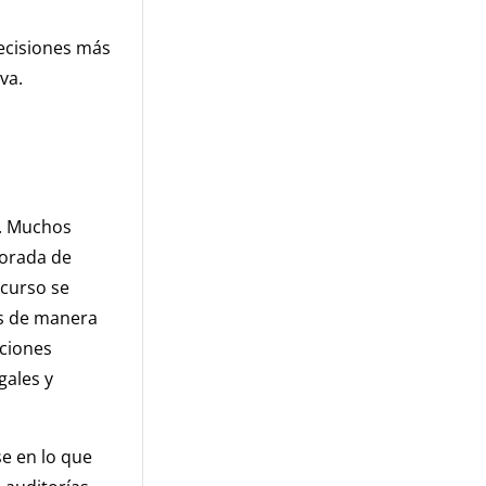
ecisiones más
va.
l. Muchos
porada de
 curso se
os de manera
aciones
gales y
e en lo que