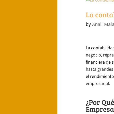
La conta
by
Anali Mal
La contabilid
negocio, repr
financiera de
hasta grandes
el rendimiento
empresarial.
¿Por Qué
Empresa