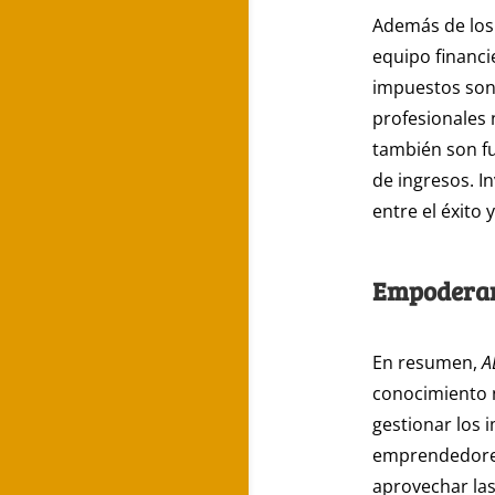
Además de los
equipo financ
impuestos son 
profesionales 
también son f
de ingresos. I
entre el éxito 
Empoderand
En resumen,
A
conocimiento n
gestionar los 
emprendedores
aprovechar las