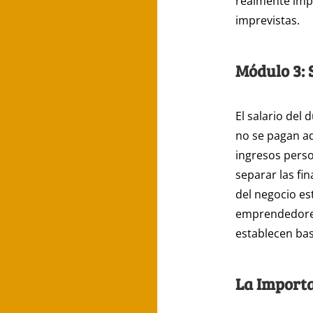
realmente impo
imprevistas.
Módulo 3: 
El salario del
no se pagan ad
ingresos perso
separar las fi
del negocio es
emprendedores
establecen bas
La Importa