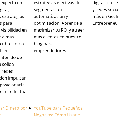
, experto en
estrategias efectivas de
digital, pres
ital,
segmentación,
y redes soci
 estrategias
automatización y
más en Get I
s para
optimización. Aprende a
Entrepreneu
visibilidad en
maximizar tu ROI y atraer
er a más
más clientes en nuestro
escubre cómo
blog para
 bien
emprendedores.
ontenido de
a sólida
n redes
eden impulsar
 posicionarte
n tu industria.
ar Dinero por
YouTube para Pequeños
a
Negocios: Cómo Usarlo