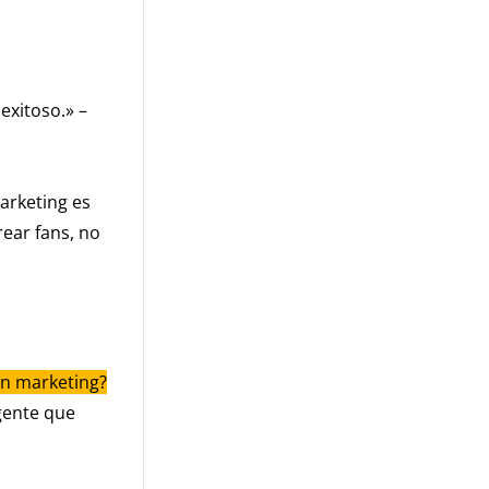
exitoso.» –
arketing es
rear fans, no
en marketing?
igente que