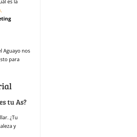
ál es la
,
ting
el Aguayo nos
isto para
ial
es tu As?
llar. ¿Tu
taleza y