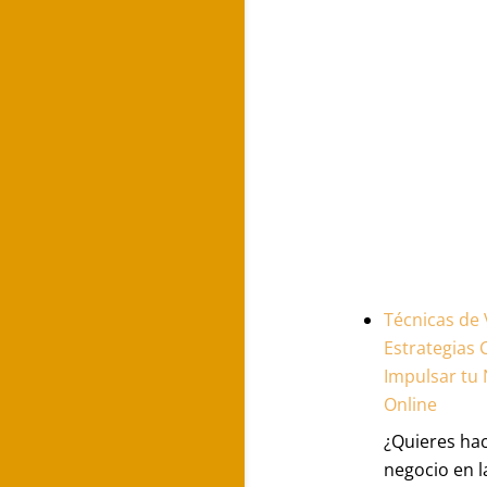
Técnicas de 
Estrategias 
Impulsar tu
Online
¿Quieres hac
negocio en la