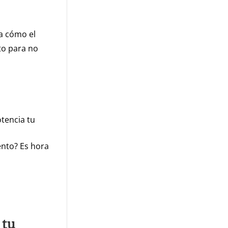
a cómo el
sto para no
otencia tu
iento? Es hora
 tu