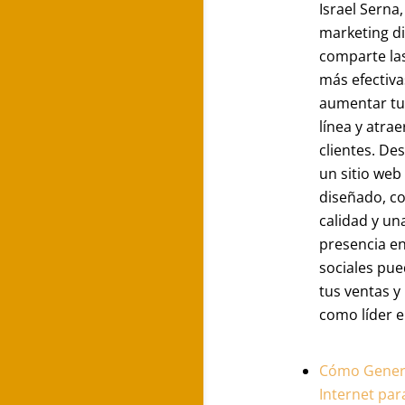
Israel Serna
marketing dig
comparte las
más efectiva
aumentar tu 
línea y atra
clientes. D
un sitio web
diseñado, c
calidad y un
presencia e
sociales pu
tus ventas y
como líder e
Cómo Gener
Internet par