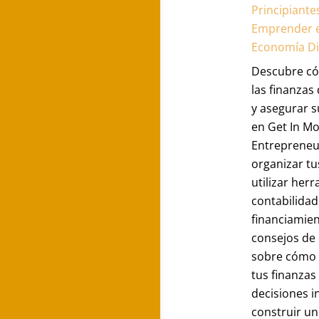
Principiante
Emprender e
Economía Di
Descubre c
las finanzas
y asegurar s
en Get In Mo
Entrepreneu
organizar tu
utilizar her
contabilidad
financiamie
consejos de
sobre cómo 
tus finanzas
decisiones 
construir un