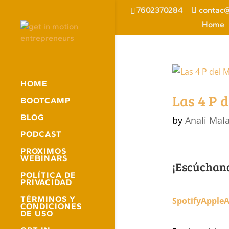
7602370284
contac@
Home
HOME
Las 4 P 
BOOTCAMP
BLOG
by
Anali Mal
PODCAST
PROXIMOS
WEBINARS
¡Escúchan
POLÍTICA DE
PRIVACIDAD
TÉRMINOS Y
Spotify
Apple
CONDICIONES
DE USO