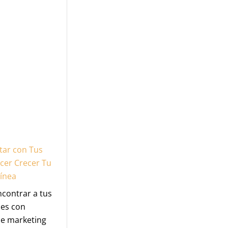
ar con Tus
acer Crecer Tu
ínea
contrar a tus
les con
de marketing