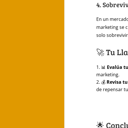
4. Sobrevi
En un mercado
marketing se co
solo sobrevivi
🚀 Tu Ll
📊
Evalúa tu
marketing.
💰
Revisa t
de repensar t
🌟 Concl