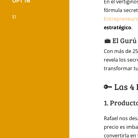
OPT IN
En el vertigin
fórmula secret
Entrepreneurs
estratégico
.
💼 El Gurú
Con más de 25
revela los sec
transformar t
🔑 Las 4
1. Product
Rafael nos desa
precio es imbat
convertirla en