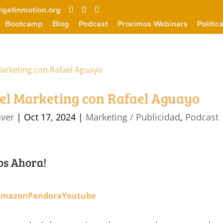
getinmotion.org
Bootcamp
Blog
Podcast
Proximos Webinars
Polític
del Marketing con Rafael Aguayo
aver
|
Oct 17, 2024
|
Marketing / Publicidad
,
Podcast
os Ahora!
Amazon
Pandora
Youtube