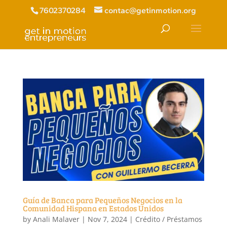
7602370284
contac@getinmotion.org
Guía de Banca para Pequeños Negocios en la
Comunidad Hispana en Estados Unidos
by
Anali Malaver
|
Nov 7, 2024
|
Crédito / Préstamos