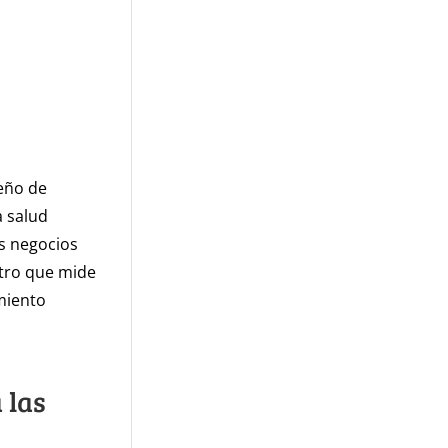
eño de
 salud
s negocios
tro que mide
imiento
 las