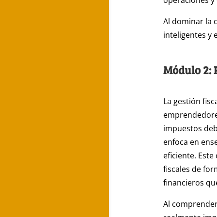
operaciones y 
Al dominar la 
inteligentes y
Módulo 2: 
La gestión fis
emprendedores
impuestos debi
enfoca en ens
eficiente. Est
fiscales de fo
financieros qu
Al comprender