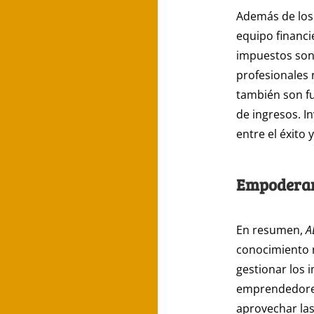
Además de los
equipo financ
impuestos son 
profesionales 
también son f
de ingresos. I
entre el éxito 
Empoderand
En resumen,
A
conocimiento n
gestionar los 
emprendedores
aprovechar las