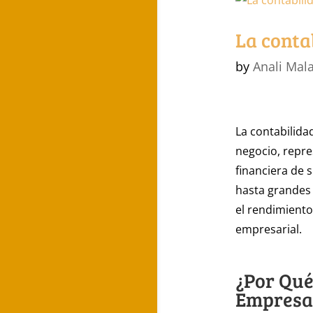
La conta
by
Anali Mal
La contabilid
negocio, repr
financiera de
hasta grandes
el rendimiento
empresarial.
¿Por Qué
Empresa