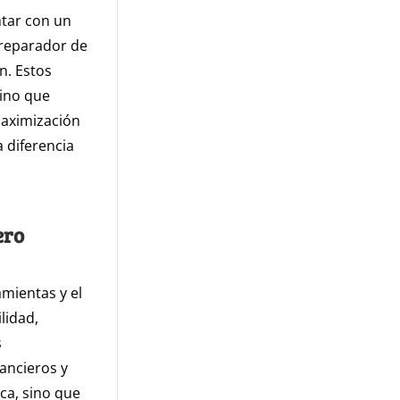
ntar con un
preparador de
n. Estos
sino que
maximización
 diferencia
ero
mientas y el
lidad,
s
ancieros y
ca, sino que