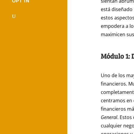
sientan abruma
OPT IN
está diseñado 
estos aspectos
empodera a los
maximicen sus 
Módulo 1: 
Uno de los may
financieros. 
completamente
centramos en e
financieros má
General
. Estos
cualquier nego