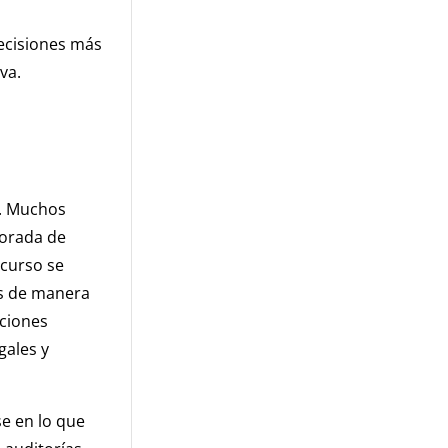
ecisiones más
va.
l. Muchos
porada de
 curso se
os de manera
aciones
gales y
e en lo que