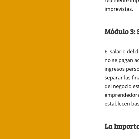
realmente impo
imprevistas.
Módulo 3: 
El salario del
no se pagan ad
ingresos perso
separar las fi
del negocio es
emprendedores
establecen bas
La Importa