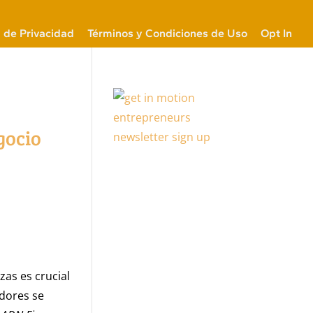
a de Privacidad
Términos y Condiciones de Uso
Opt In
gocio
zas es crucial
edores se