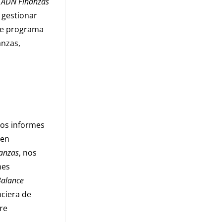
a
ADN Finanzas
 gestionar
ste programa
anzas,
los informes
den
anzas
, nos
mes
alance
nciera de
re