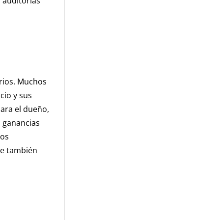
 auditorías
arios. Muchos
cio y sus
ara el dueño,
s ganancias
los
ue también