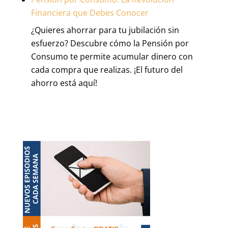
Retiro:
Financiera que Debes Conocer
Consejos
¿Quieres ahorrar para tu jubilación sin
Esenciales
esfuerzo? Descubre cómo la Pensión por
para
Consumo te permite acumular dinero con
un
cada compra que realizas. ¡El futuro del
Futuro
ahorro está aquí!
Seguro