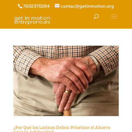
7602370284
contac@getinmotion.org
¿Por Qué los Latinos Deben Priorizar el Ahorro
para la Jubilación?