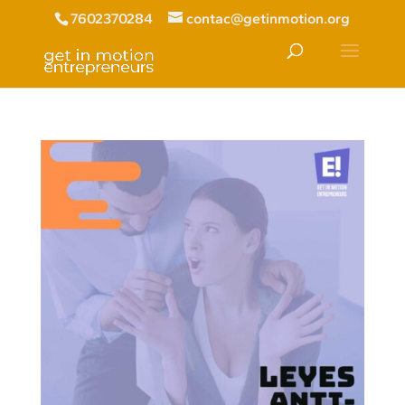
7602370284
contac@getinmotion.org