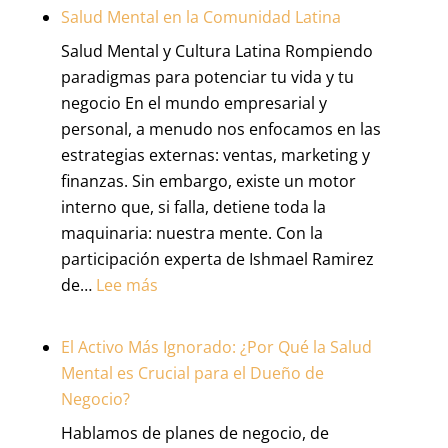
por
Salud Mental en la Comunidad Latina
Consumo:
Salud Mental y Cultura Latina Rompiendo
Cómo
paradigmas para potenciar tu vida y tu
Ahorrar
negocio En el mundo empresarial y
para
personal, a menudo nos enfocamos en las
tu
estrategias externas: ventas, marketing y
Jubilación
finanzas. Sin embargo, existe un motor
Gastando
interno que, si falla, detiene toda la
maquinaria: nuestra mente. Con la
participación experta de Ishmael Ramirez
:
de…
Lee más
Salud
Mental
El Activo Más Ignorado: ¿Por Qué la Salud
en
Mental es Crucial para el Dueño de
la
Negocio?
Comunidad
Hablamos de planes de negocio, de
Latina