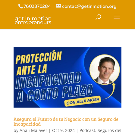
7602370284
contac@getinmotion.org
Asegura el Futuro de tu Negocio con un Seguro de
Incapacidad
by
Anali Malaver
|
Oct 9, 2024
|
Podcast
,
Seguros del