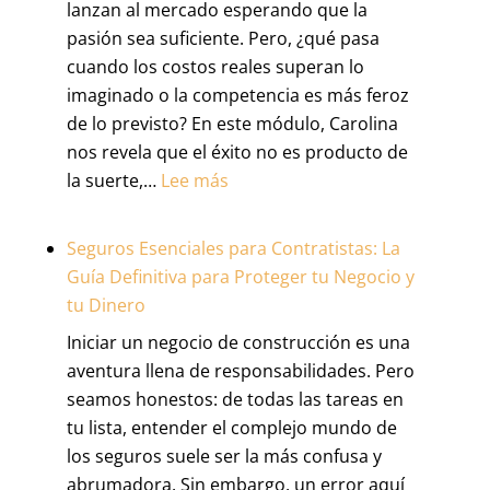
lanzan al mercado esperando que la
pasión sea suficiente. Pero, ¿qué pasa
cuando los costos reales superan lo
imaginado o la competencia es más feroz
de lo previsto? En este módulo, Carolina
nos revela que el éxito no es producto de
:
la suerte,…
Lee más
De
la
Seguros Esenciales para Contratistas: La
Idea
Guía Definitiva para Proteger tu Negocio y
a
tu Dinero
la
Iniciar un negocio de construcción es una
Realidad:
aventura llena de responsabilidades. Pero
Por
seamos honestos: de todas las tareas en
qué
tu lista, entender el complejo mundo de
tu
los seguros suele ser la más confusa y
Plan
abrumadora. Sin embargo, un error aquí