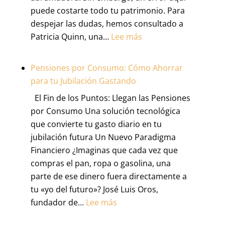
de
puede costarte todo tu patrimonio. Para
Negocios
despejar las dudas, hemos consultado a
es
:
Patricia Quinn, una…
Lee más
tu
Seguros
Mejor
Esenciales
Herramienta
Pensiones por Consumo: Cómo Ahorrar
para
(y
para tu Jubilación Gastando
Contratistas:
no
El Fin de los Puntos: Llegan las Pensiones
La
solo
por Consumo Una solución tecnológica
Guía
un
que convierte tu gasto diario en tu
Definitiva
trámite)
jubilación futura Un Nuevo Paradigma
para
Financiero ¿Imaginas que cada vez que
Proteger
compras el pan, ropa o gasolina, una
tu
parte de ese dinero fuera directamente a
Negocio
tu «yo del futuro»? José Luis Oros,
y
:
fundador de…
Lee más
tu
Pensiones
Dinero