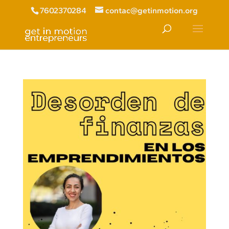
7602370284
contac@getinmotion.org