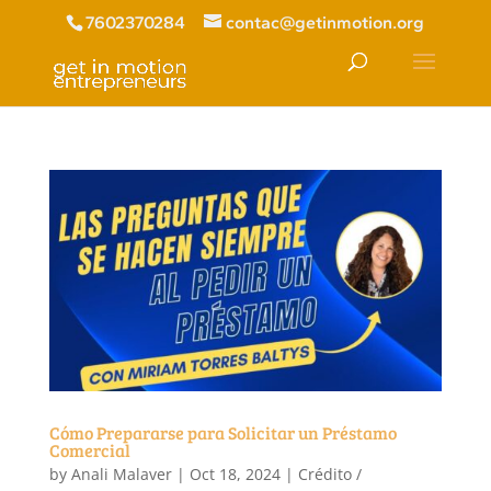
7602370284
contac@getinmotion.org
Cómo Prepararse para Solicitar un Préstamo
Comercial
by
Anali Malaver
|
Oct 18, 2024
|
Crédito /