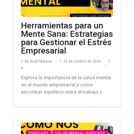
Herramientas para un
Mente Sana: Estrategias
para Gestionar el Estrés
Empresarial
By
Anali Malaver
26 de octubre de 2024
0
Explora la importancia de la salud mental
en el mundo empresarial y cómo
encontrar equilibrio entre el trabajo y
PODCAST
SALUD MENTAL PODCAST