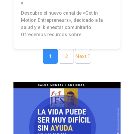
0
Descubre el nuevo canal de «Get In
Motion Entrepreneurs», dedicado a la
salud y el bienestar comunitario.
Ofrecemos recursos sobre
1
2
Next