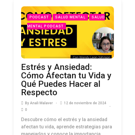
PODCAST
SALUD MENTAL
SALUD
MENTAL PODCAST
Estrés y Ansiedad:
Cómo Afectan tu Vida y
Qué Puedes Hacer al
Respecto
By
Anali Malaver
12 de noviembre de 2024
0
Descubre cómo el estrés y la ansiedad
afectan tu vida, aprende estrategias para
manejarlos y conoce la importancia