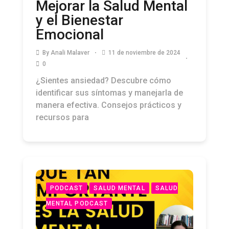
Mejorar la Salud Mental
y el Bienestar
Emocional
By
Anali Malaver
11 de noviembre de 2024
0
¿Sientes ansiedad? Descubre cómo
identificar sus síntomas y manejarla de
manera efectiva. Consejos prácticos y
recursos para
PODCAST
SALUD MENTAL
SALUD
MENTAL PODCAST