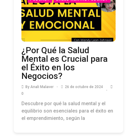
¿Por Qué la Salud
Mental es Crucial para
el Éxito en los
Negocios?
By
Anali Malaver
26 de octubre de 2024
0
Descubre por qué la salud mental y el
equilibrio son esenciales para el éxito en
el emprendimiento, según la