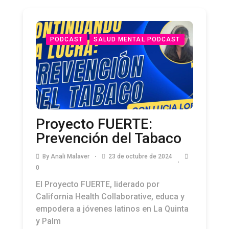
PODCAST
SALUD MENTAL PODCAST
Proyecto FUERTE:
Prevención del Tabaco
By
Anali Malaver
23 de octubre de 2024
0
El Proyecto FUERTE, liderado por
California Health Collaborative, educa y
empodera a jóvenes latinos en La Quinta
y Palm