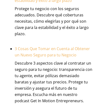
estabilidad y éxito a largo plazo
protege
tu
Protege tu negocio con los seguros
tu
Dinero
adecuados. Descubre qué coberturas
negocio
necesitas, cómo elegirlas y por qué son
con
clave para la estabilidad y el éxito a largo
Workers’
plazo.
compensation
3 Cosas Que Tomar en Cuenta al Obtener
un Nuevo Seguro para tu Negocio
Descubre 3 aspectos clave al contratar un
seguro para tu negocio: transparencia con
tu agente, evitar pólizas demasiado
baratas y ajustar tus precios. Protege tu
inversión y asegura el futuro de tu
empresa. Escucha más en nuestro
podcast Get In Motion Entrepreneurs.