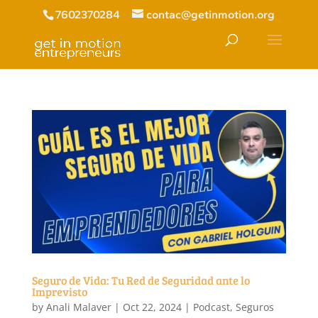
7602370284
contac@getinmotion.org
Seguro de Vida: Tu Red de Seguridad ante lo
Imprevisto
by
Anali Malaver
|
Oct 22, 2024
|
Podcast
,
Seguros