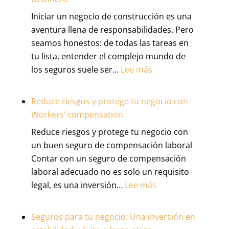
Iniciar un negocio de construcción es una
aventura llena de responsabilidades. Pero
seamos honestos: de todas las tareas en
tu lista, entender el complejo mundo de
:
los seguros suele ser…
Lee más
Seguros
Esenciales
Reduce riesgos y protege tu negocio con
para
Workers’ compensation
Contratistas:
Reduce riesgos y protege tu negocio con
La
un buen seguro de compensación laboral
Guía
Contar con un seguro de compensación
Definitiva
laboral adecuado no es solo un requisito
para
:
legal, es una inversión…
Lee más
Proteger
Reduce
tu
riesgos
Negocio
Seguros para tu negocio: Una inversión en
y
y