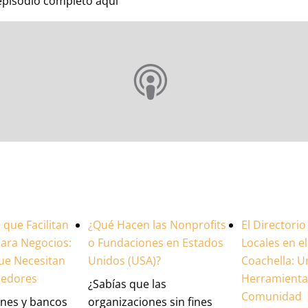
episodio completo aqui
que Facilitan
¿Qué Hacen las Nonprofits
El Directori
ara Negocios:
o Fundaciones en Estados
Locales en el
ue Necesitan
Unidos (USA)?
Coachella: U
dedores
Herramienta 
¿Sabías que las
Comunidad
ones y bancos
organizaciones sin fines