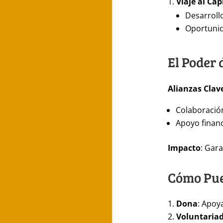
Viaje al Ca
Desarroll
Oportunid
El Poder 
Alianzas Clav
Colaboració
Apoyo financ
Impacto
: Gar
Cómo Pue
Dona
: Apoy
Voluntaria