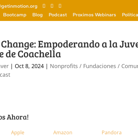
getinmotion.org
Bootcamp
Blog
Podcast
Proximos Webinars
Polític
 Change: Empoderando a la Juv
le de Coachella
aver
|
Oct 8, 2024
|
Nonprofits / Fundaciones / Comu
cast
os Ahora!
Apple
Amazon
Pandora