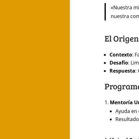
«Nuestra mis
nuestra com
El Origen
Contexto
: 
Desafío
: Li
Respuesta
:
Programa
Mentoría Un
Ayuda en 
Resultado