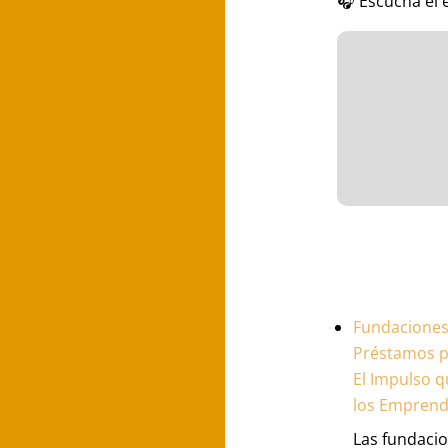
🎧 Escucha el 
Fundaciones 
Préstamos p
El Impulso q
los Empren
Las fundaci