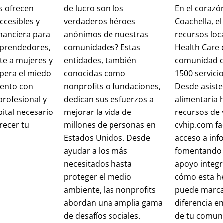
s ofrecen
de lucro son los
En el corazón
ccesibles y
verdaderos héroes
Coachella, el
nanciera para
anónimos de nuestras
recursos loc
prendedores,
comunidades? Estas
Health Care 
te a mujeres y
entidades, también
comunidad 
pera el miedo
conocidas como
1500 servicio
iento con
nonprofits o fundaciones,
Desde asiste
profesional y
dedican sus esfuerzos a
alimentaria 
pital necesario
mejorar la vida de
recursos de 
recer tu
millones de personas en
cvhip.com fac
Estados Unidos. Desde
acceso a info
ayudar a los más
fomentando i
necesitados hasta
apoyo integr
proteger el medio
cómo esta h
ambiente, las nonprofits
puede marca
abordan una amplia gama
diferencia en
de desafíos sociales.
de tu comun