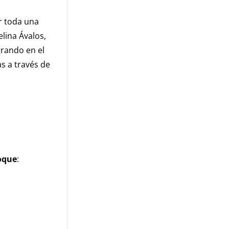
r toda una
lina Ávalos,
rando en el
s a través de
oque
: