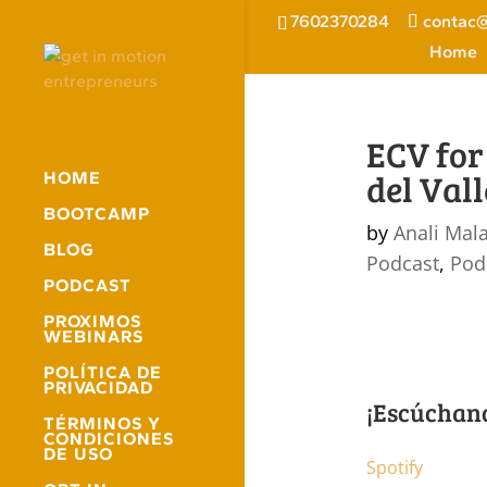
7602370284
contac@
Home
ECV for
del Val
HOME
BOOTCAMP
by
Anali Mal
BLOG
Podcast
,
Pod
PODCAST
PROXIMOS
WEBINARS
POLÍTICA DE
PRIVACIDAD
¡Escúchan
TÉRMINOS Y
CONDICIONES
DE USO
Spotify