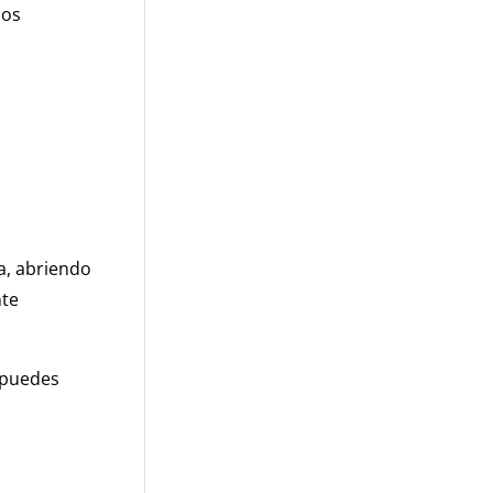
sos
a, abriendo
nte
o puedes