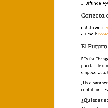
Difunde
: A
Conecta 
Sitio web
:
e
Email
:
ecv4
El Futuro
ECV for Change
puertas de opo
empoderado, t
¿Listo para se
contribuir a e
¿Quieres s