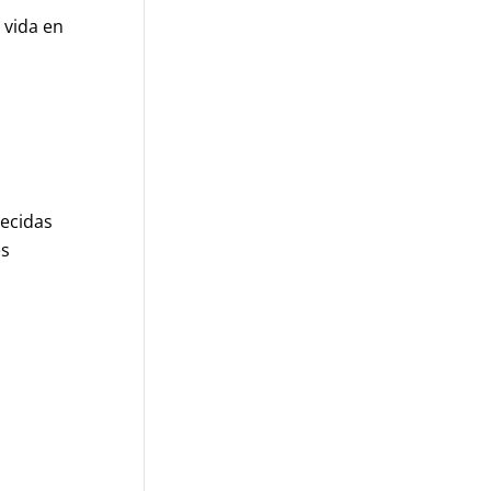
 vida en
recidas
es