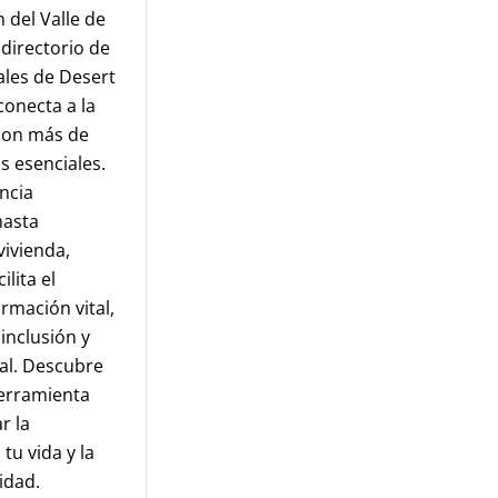
 del Valle de
 directorio de
ales de Desert
conecta a la
con más de
s esenciales.
ncia
hasta
vivienda,
ilita el
rmación vital,
nclusión y
al. Descubre
erramienta
r la
 tu vida y la
idad.